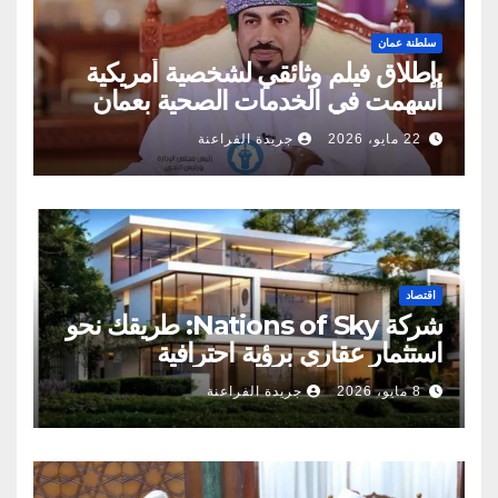
سلطنة عمان
بإطلاق فيلم وثائقي لشخصية أمريكية
أسهمت في الخدمات الصحية بعمان
22 مايو، 2026
جريدة الفراعنة
اقتصاد
شركة Nations of Sky: طريقك نحو
استثمار عقاري برؤية احترافية
8 مايو، 2026
جريدة الفراعنة