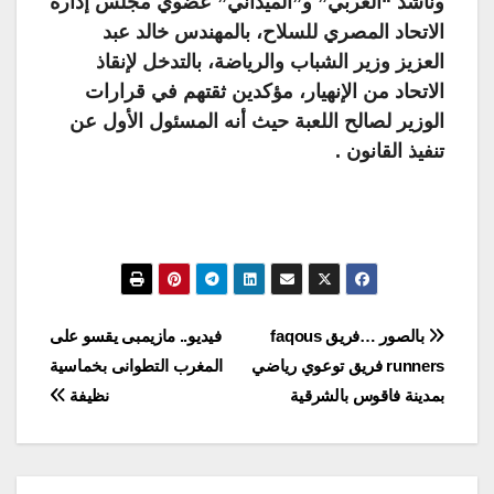
وناشد “العربي” و”الميداني” عضوي مجلس إدارة
الاتحاد المصري للسلاح، بالمهندس خالد عبد
العزيز وزير الشباب والرياضة، بالتدخل لإنقاذ
الاتحاد من الإنهيار، مؤكدين ثقتهم في قرارات
الوزير لصالح اللعبة حيث أنه المسئول الأول عن
تنفيذ القانون .
تصفّح
بالصور …فريق faqous
فيديو.. مازيمبى يقسو على
runners فريق توعوي رياضي
المغرب التطوانى بخماسية
المقالات
بمدينة فاقوس بالشرقية
نظيفة