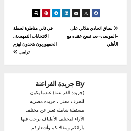
تصفّح
سباق اتحادي هلالي على
في ثاني مناظرة لحملة
«الموسى» بعد فسخ عقده مع
الانتخابات التمهيدية..
المقالات
الأهلي
الجمهوريون يتحدون لهزم
ترامب
By
جريدة الفراعنة
(جريدة الفراعنة) عندما يكون
للحرف معني ، جريده مصريه
مستقلة شامله تعبر عن مختلف
الآراء لمختلف الأطياف نرحب فيها
بآرائكم ومقالاتكم وأشعاركم