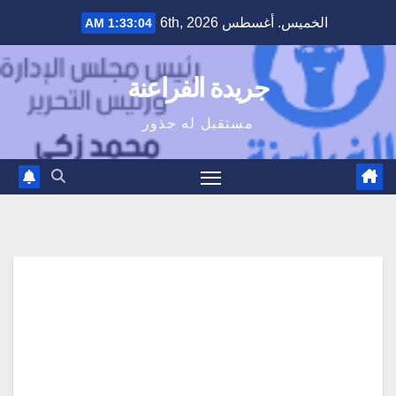
Ski
الخميس. أغسطس 6th, 2026
1:33:05 AM
t
conten
جريدة الفراعنة
مستقبل له جذور