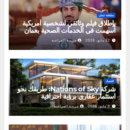
سلطنة عمان
بإطلاق فيلم وثائقي لشخصية أمريكية
أسهمت في الخدمات الصحية بعمان
22 مايو، 2026
جريدة الفراعنة
اقتصاد
شركة Nations of Sky: طريقك نحو
استثمار عقاري برؤية احترافية
8 مايو، 2026
جريدة الفراعنة