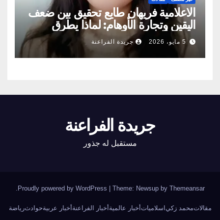
الاعلامية فريهان طايع تحقيق بين ضعف
اليقين وتجارة الأوهام: لماذا يطرق
الناس أبواب المشعوذين
5 مايو، 2026
جريدة الفراعنة
جريدة الفراعنة
مستقبل له جذور
.
Proudly powered by WordPress
|
Theme: Newsup by
Themeansar
مقالات
محمد زكي
اسلاميات
أخبار عالمية
أخبار الفراعنة
أخبار عربية
حوادث
رياضة