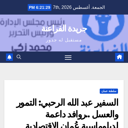
Ski
الجمعة. أغسطس 7th, 2026
6:21:30 PM
t
conten
جريدة الفراعنة
مستقبل له جذور
سلطنة عمان
السفير عبد الله الرحبي: التمور
والعسل ..روافد داعمة
لدبلوماسية عُمان الاقتصادية