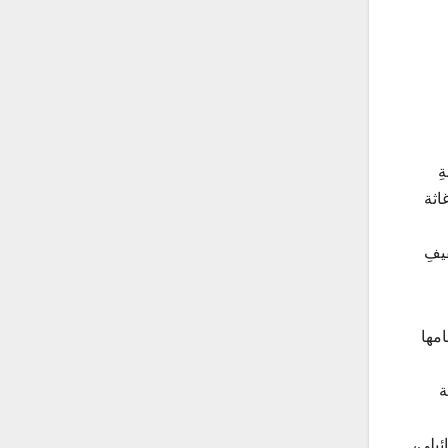
ِ
اثة
يفِ
امها
ة
ئيلي،