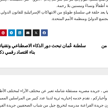
ئة أطفالًا ونساءً ومسنين بلا رحمة.
عد حلقة في سلسلةٍ طويلةٍ من الانتهاكاتِ الإسرائيليةِ للقانون الدولي
جتمع الدوليّ ومنظمة الأمم المتحدة.
 من
سلطنة عُمان تبحث دور الذكاء الاصطناعي وتقنيات
بناء اقتصاد رقمي ذ
ني ، جريده مصريه مستقلة شامله تعبر عن مختلف الآراء لمختلف الأط
أخباركم ، نقدم خدمه إخباريه ثرية لدينا عدد كبير من المراسلين الممي
كون جريدة الفراعنة مدرسه لتخريج جيل من شباب الصحفيين جريدة الفر