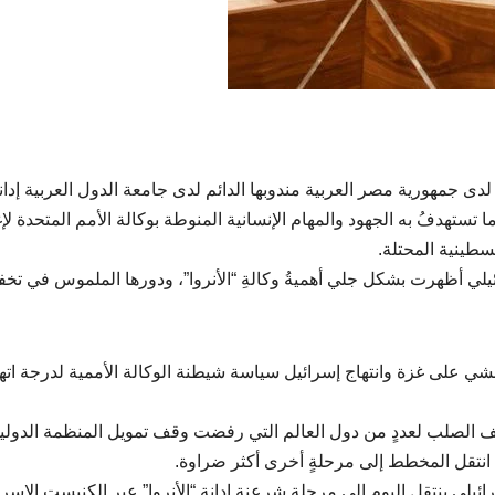
ى جمهورية مصر العربية مندوبها الدائم لدى جامعة الدول العربية إدانة
تستهدفُ به الجهود والمهام الإنسانية المنوطة بوكالة الأمم المتحدة لإغ
سطينية المحتلة.
ئيلي أظهرت بشكل جلي أهميةُ وكالةِ “الأنروا”، ودورها الملموس في تخف
لوحشي على غزة وانتهاج إسرائيل سياسة شيطنة الوكالة الأممية لدرجة اته
قف الصلب لعددٍ من دول العالم التي رفضت وقف تمويل المنظمة الدولي
 انتقل المخطط إلى مرحلةٍ أخرى أكثر ضراوة.
لي ينتقل اليوم إلى مرحلةِ شرعنةِ إدانةِ “الأنروا” عبر الكنيست الإسرا