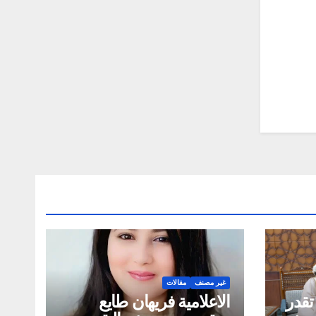
غير مصنف
مقالات
تقدر
الاعلامية فريهان طايع