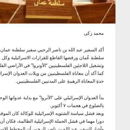
محمد زكى
أكد السفير عبد الله بن ناصر الرحبي سفير سلطنة عمان لد
سلطنةِ عُمان ورفضها القاطع للقرارات الاسرائيلية وكل ما 
وتشغيل اللاجئين الفلسطينيين “الأونروا” في الأراضي الفل
كما أكد أن معاناة الفلسطينيين من ويلات العدوان الإسرا
حدةِ المعاناة الرهيبةِ على المدنيين الفلسطينيين.
بدأ العدوان الإسرائيلي على “الأنروا” مع بداية عدوانها ا
بالضلوع في هجمات ٧ أكتوبر.
وبعد فشل سياسة الشتويه الإسرائيلية للوكالة كان المو
دورا مهما في فشل الحملة الإسرائيلية الظالمة، فكان أن
وأشار السفير عبد الله بن ناصر الرحبي أن المخطط الإسرائي