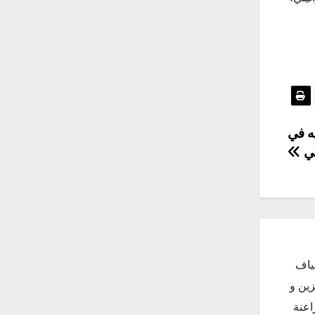
ه في
كي
ياف
زين و
اعنة