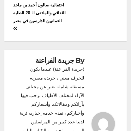
احتفالية صالون أحمد بن ماجد
المقالات
الثقافي والملتقى الـ 20 للطلبة
العمانيين الدارسين في مصر
By
جريدة الفراعنة
(جريدة الفراعنة) عندما يكون
للحرف معني ، جريده مصريه
مستقلة شامله تعبر عن مختلف
الآراء لمختلف الأطياف نرحب فيها
بآرائكم ومقالاتكم وأشعاركم
وأخباركم ، نقدم خدمه إخباريه ثرية
لدينا عدد كبير من المراسلين
المميزين و نخبه من الكتاب البارزين