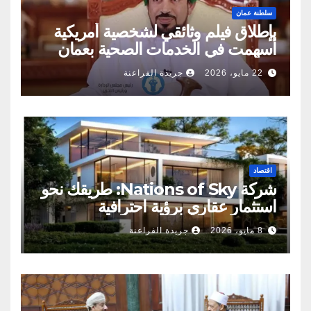
سلطنة عمان
بإطلاق فيلم وثائقي لشخصية أمريكية
أسهمت في الخدمات الصحية بعمان
22 مايو، 2026
جريدة الفراعنة
اقتصاد
شركة Nations of Sky: طريقك نحو
استثمار عقاري برؤية احترافية
8 مايو، 2026
جريدة الفراعنة