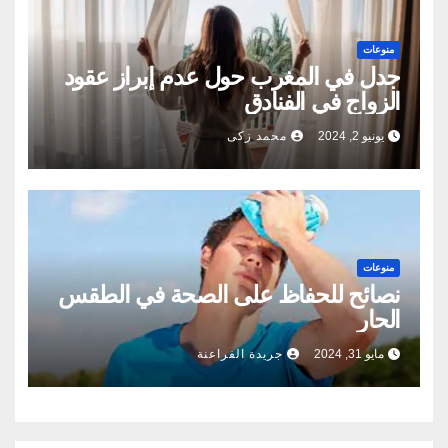
منوعات
جدل في المغرب حول عدم إبراز عقود
الزواج في الفنادق
يونيو 2, 2024
محمد زكى
منوعات
نصائح للحفاظ على الصحة في الطقس
الحار
مايو 31, 2024
جريدة الفراعنة