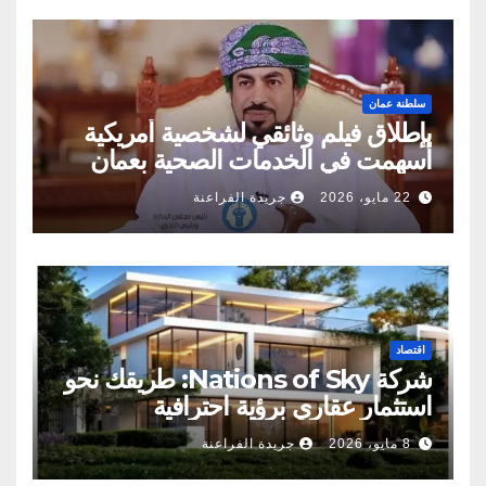
سلطنة عمان
بإطلاق فيلم وثائقي لشخصية أمريكية
أسهمت في الخدمات الصحية بعمان
22 مايو، 2026
جريدة الفراعنة
اقتصاد
شركة Nations of Sky: طريقك نحو
استثمار عقاري برؤية احترافية
8 مايو، 2026
جريدة الفراعنة