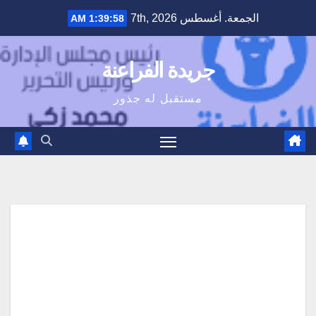
Ski
الجمعة. أغسطس 7th, 2026
1:39:59 AM
t
conten
جريدة الفراعنة
مستقبل له جذور