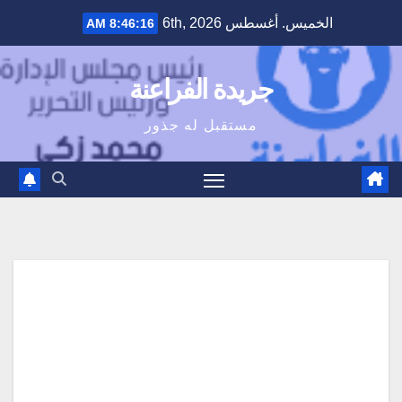
Ski
الخميس. أغسطس 6th, 2026
8:46:17 AM
t
conten
جريدة الفراعنة
مستقبل له جذور