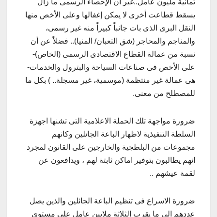
ثمانية مليون عامل..غير أن الإحصاء الرسمى ما زال
يسقط قطاعت أخرى لا يمكن إغفالها وعلى الأخص منها
النقل البرى الذى بات جانباً كبيراً منه غير رسمى،
والمناجم والمحاجر (شق التعبان/ المنيا).. فضلاً عن أن
نسبة من عمالة القطاع الاقتصادى الرسمى (الخاص)-
على الأخص فى صناعات السياحة والبترول والخدمات-
هى عمالة غير منتظمة (موسمية، غير مسجلة.. ) بكل ما
للمصطلح من معنى.
ضرورة مواجهة تلك الحملة الاعلامية التى تشنها اجهزة
السلطة التنفيذية لاظهار الباعة الجائلين وكانهم
مجموعات من البلطجية والخارجين على القانون لمجرد
انهم يطالبون بتوفير اماكن ثابتة لهم ، ويدافعون عن
لقمة عيشهم ..
ضرورة الاسراع فى تنظيم الباعة الجائلين والذين يصل
عددهم الى ما يقرب الثلاثة ملايين عامل على مستوى