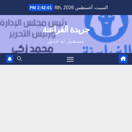
Ski
السبت. أغسطس 8th, 2026
2:42:02 PM
t
conten
جريدة الفراعنة
مستقبل له جذور