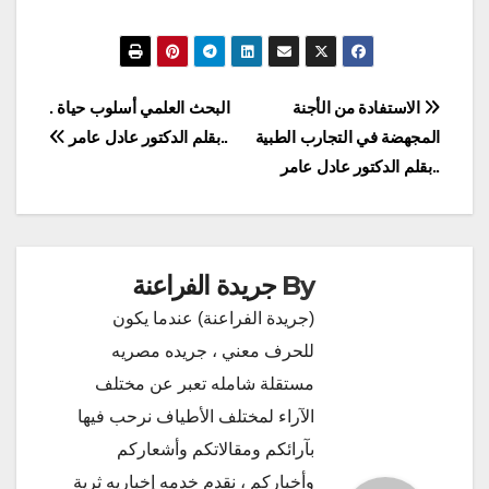
تصفّح
الاستفادة من الأجنة
البحث العلمي أسلوب حياة .
المجهضة في التجارب الطبية
..بقلم الدكتور عادل عامر
المقالات
..بقلم الدكتور عادل عامر
By
جريدة الفراعنة
(جريدة الفراعنة) عندما يكون
للحرف معني ، جريده مصريه
مستقلة شامله تعبر عن مختلف
الآراء لمختلف الأطياف نرحب فيها
بآرائكم ومقالاتكم وأشعاركم
وأخباركم ، نقدم خدمه إخباريه ثرية