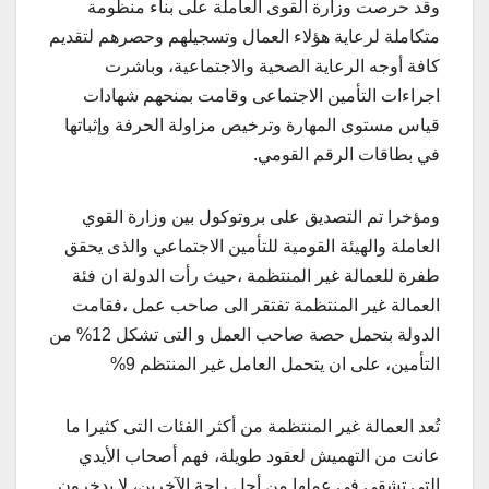
وقد حرصت وزارة القوى العاملة على بناء منظومة
متكاملة لرعاية هؤلاء العمال وتسجيلهم وحصرهم لتقديم
كافة أوجه الرعاية الصحية والاجتماعية، وباشرت
اجراءات التأمين الاجتماعى وقامت بمنحهم شهادات
قياس مستوى المهارة وترخيص مزاولة الحرفة وإثباتها
في بطاقات الرقم القومي.
ومؤخرا تم التصديق على بروتوكول بين وزارة القوي
العاملة والهيئة القومية للتأمين الاجتماعي والذى يحقق
طفرة للعمالة غير المنتظمة ،حيث رأت الدولة ان فئة
العمالة غير المنتظمة تفتقر الى صاحب عمل ،فقامت
الدولة بتحمل حصة صاحب العمل و التى تشكل 12% من
التأمين، على ان يتحمل العامل غير المنتظم 9%
تُعد العمالة غير المنتظمة من أكثر الفئات التى كثيرا ما
عانت من التهميش لعقود طويلة، فهم أصحاب الأيدي
التى تشقى فى عملها من أجل راحة الآخرين، لا يدخرون