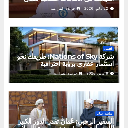
22 مايو، 2026
جريدة الفراعنة
اقتصاد
شركة Nations of Sky: طريقك نحو
استثمار عقاري برؤية احترافية
8 مايو، 2026
جريدة الفراعنة
سلطنة عمان
السفير الرحبي: عُمان تقدر الدور الكبير