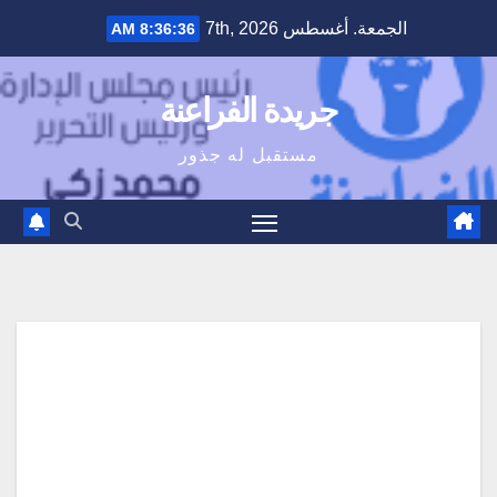
Ski
الجمعة. أغسطس 7th, 2026
8:36:37 AM
t
conten
جريدة الفراعنة
مستقبل له جذور