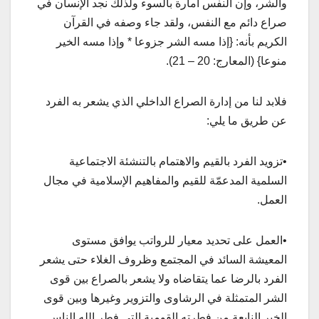
والشر، وإن النفس أمارة بالسوء ولذلك نجد الإنسان في
صراع دائم مع النفس، ولقد جاء وصفه في القرآن
الكريم بأنه: {إذا مسه الشر جزوعا * وإذا مسه الخير
منوعا} (المعارج: 20 – 21).
فلابد لنا من إدارة الصراع الداخلي الذي يشعر به الفرد
عن طريق ما يلي:
•تزويد الفرد بالقيم والاهتمام بالتنشئة الاجتماعية
السلمية المدعمّة للقيم والمفاهيم الإسلامية في مجال
العمل.
•العمل على تحديد معيار للرواتب يوافق مستوى
المعيشة السائد في المجتمع وظروف الغلاء حتى يشعر
الفرد بالرضا عما يتقاضاه ولا يشعر بالصراع بين قوى
الشر المتمثلة في الرشاوى والتزوير وغيرها وبين قوى
الخير النابعة من فطرته القومية التي فطر الله الناس