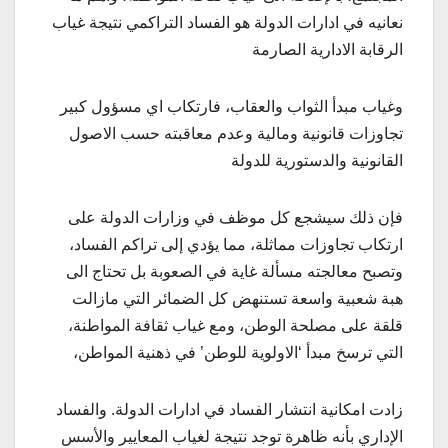
نعانيه في ادارات الدولة هو الفساد التراكمي نتيجة غياب
الرقابة الادارية الصارمة
وغياب مبدأ الثواب والعقاب، فارتكاب اي مسؤول كبير
تجاوزات قانونية ومالية وعدم معاقبته حسب الاصول
القانونية والدستورية للدولة
فإن ذلك سيشجع كل موظف في وزارات الدولة على
ارتكاب تجاوزات مماثلة، مما يؤدي إلى تراكم الفساد،
وتصبح معالجته مسألة غاية في الصعوبة بل تحتاج الى
هبة شعبية واسعة تستنهض كل الضمائر التي مازالت
قلقة على مصلحة الوطن، ومع غياب ثقافة المواطنة،
التي ترسخ مبدأ ‘الاولوية للوطن’ في ذهنية المواطن،
زادت امكانية انتشار الفساد في ادارات الدولة. والفساد
الإداري بأنه ظاهرة توجد نتيجة لغياب المعايير والأسس