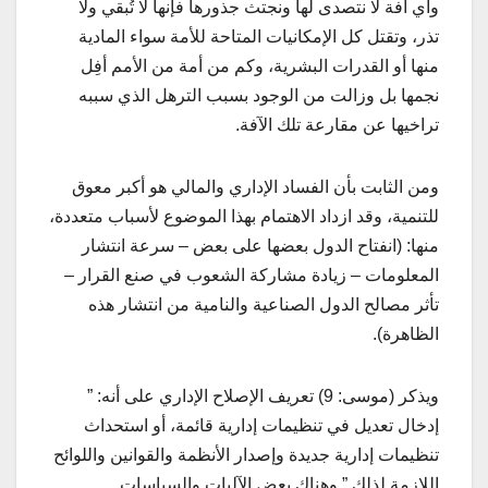
وأي آفة لا نتصدى لها ونجتث جذورها فإنها لا تُبقي ولا
تذر، وتقتل كل الإمكانيات المتاحة للأمة سواء المادية
منها أو القدرات البشرية، وكم من أمة من الأمم أفِل
نجمها بل وزالت من الوجود بسبب الترهل الذي سببه
تراخيها عن مقارعة تلك الآفة.
ومن الثابت بأن الفساد الإداري والمالي هو أكبر معوق
للتنمية، وقد ازداد الاهتمام بهذا الموضوع لأسباب متعددة،
منها: (انفتاح الدول بعضها على بعض – سرعة انتشار
المعلومات – زيادة مشاركة الشعوب في صنع القرار –
تأثر مصالح الدول الصناعية والنامية من انتشار هذه
الظاهرة).
ويذكر (موسى: 9) تعريف الإصلاح الإداري على أنه: ”
إدخال تعديل في تنظيمات إدارية قائمة، أو استحداث
تنظيمات إدارية جديدة وإصدار الأنظمة والقوانين واللوائح
اللازمة لذلك ” وهناك بعض الآليات والسياسات