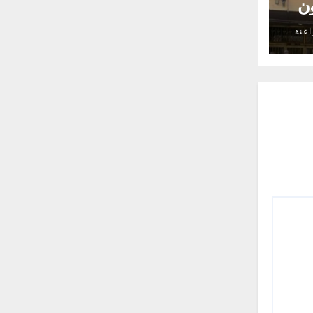
25 مليون
اعنة