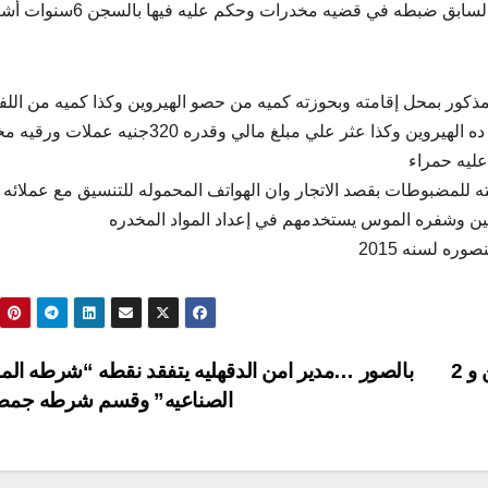
ق ضبطه في قضيه مخدرات وحكم عليه فيها بالسجن 6سنوات أشغال
المذكور بمحل إقامته وبحوزته كميه من حصو الهيروين وكذا كميه من اللف
لمخدر الهيروين وكذا عثر علي شفره موس عليها آثار لما ده الهيروين وكذا عثر علي مبلغ مالي وقدره 320ج
ليه حمراء
ته للمضبوطات بقصد الاتجار وان الهواتف المحموله للتنسيق مع عملائه
نين وشفره الموس يستخدمهم في إعداد المواد المخدره
مباحث القصير تحبط تهريب 120 تذكرة هيروين و 2
بالصور …مدير امن الدقهليه يتفقد نقطه “شرطه الم
الصناعيه” وقسم شرطه جم