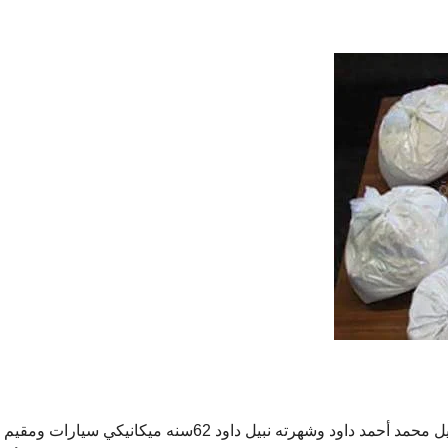
تمكن قسم مكافحه المخدرات من ضبط المتحري عنه نبيل محمد أحمد داود وشهرته نبيل داود 62سنه ميكانيكي س