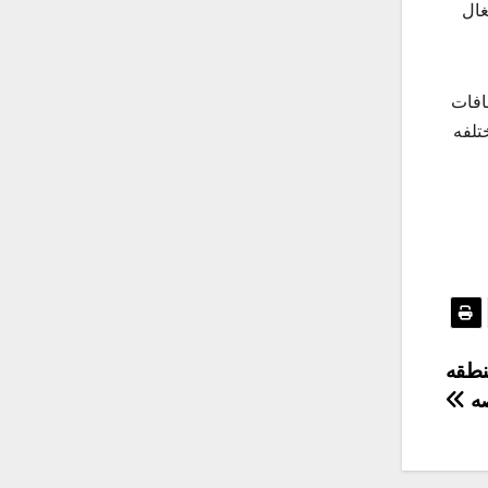
افات
نيه عملات ورقيه مختلفه
نطقه
صه