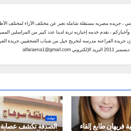
ني ، جريده مصريه مستقلة شامله تعبر عن مختلف الآراء لمختلف الأط
أخباركم ، نقدم خدمه إخباريه ثرية لدينا عدد كبير من المراسلين الممي
كون جريدة الفراعنة مدرسه لتخريج جيل من شباب الصحفيين جريدة الفر
alfaraena1@gmai
حوادث
ية فريهان طايع إلقاء
الصدفة تكشف عصابة