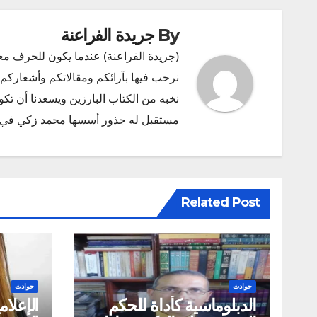
By
جريدة الفراعنة
(جريدة الفراعنة) عندما يكون للحرف مع
نرحب فيها بآرائكم ومقالاتكم وأشعاركم و
نخبه من الكتاب البارزين ويسعدنا أن ت
مستقبل له جذور أسسها محمد زكي في ديسمبر 2011 البريد الإلكتروني l.com
Related Post
حوادث
حوادث
الدبلوماسية كأداة للحكم
الإعلام