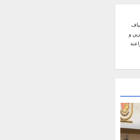
ياف
زين و
اعنة