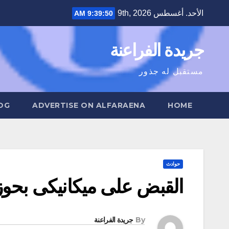
Ski
الأحد. أغسطس 9th, 2026
9:39:51 AM
t
conten
جريدة الفراعنة
مستقبل له جذور
OG
ADVERTISE ON ALFARAENA
HOME
حوادث
القبض على ميكانيكى بحوزت
By
جريدة الفراعنة