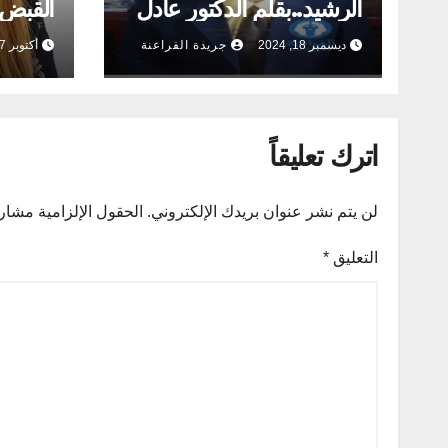
الرشيد..بقلم الدكتور عادل
القبض
عامر
لبنان 
ديسمبر 18, 2024
جريدة الفراعنة
أكتوبر 17, 2024
اترك تعليقاً
لن يتم نشر عنوان بريدك الإلكتروني.
الحقول الإلزامية مشار إ
التعليق
*