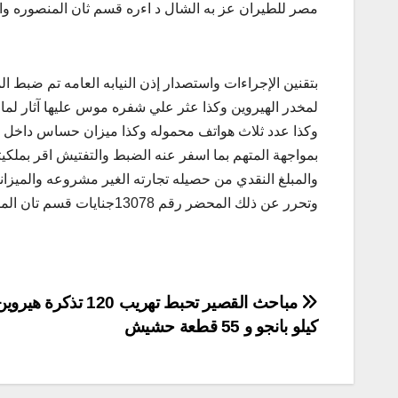
مصر للطيران عز به الشال د اءره قسم ثان المنصوره والساب
بتقنين الإجراءات واستصدار إذن النيابه العامه تم ضبط 
وكذا عدد ثلاث هواتف محموله وكذا ميزان حساس داخل ع
بمواجهة المتهم بما اسفر عنه الضبط والتفتيش اقر بملكي
والمبلغ النقدي من حصيله تجارته الغير مشروعه والميزا
وتحرر عن ذلك المحضر رقم 13078جنايات قسم تان المنصوره لسنه 2015
تصفّح
كيلو بانجو و 55 قطعة حشيش
المقالات