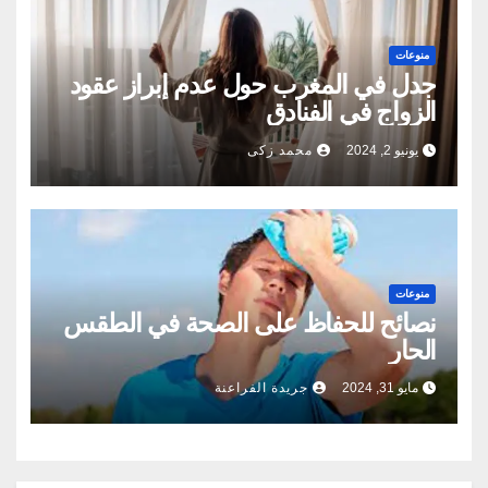
منوعات
جدل في المغرب حول عدم إبراز عقود
الزواج في الفنادق
يونيو 2, 2024
محمد زكى
منوعات
نصائح للحفاظ على الصحة في الطقس
الحار
مايو 31, 2024
جريدة الفراعنة