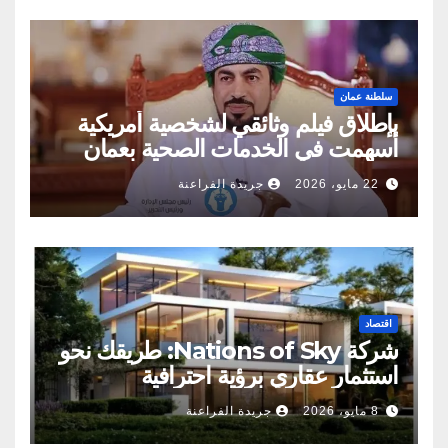
سلطنة عمان
بإطلاق فيلم وثائقي لشخصية أمريكية
أسهمت في الخدمات الصحية بعمان
22 مايو، 2026
جريدة الفراعنة
اقتصاد
شركة Nations of Sky: طريقك نحو
استثمار عقاري برؤية احترافية
8 مايو، 2026
جريدة الفراعنة