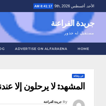
Ski
الأحد. أغسطس 9th, 2026
8:41:18 AM
t
conten
جريدة الفراعنة
مستقبل له جذور
OG
ADVERTISE ON ALFARAENA
HOME
فن وثقافة
المشهد: لا يرحلون إلا عندن
By
جريدة الفراعنة