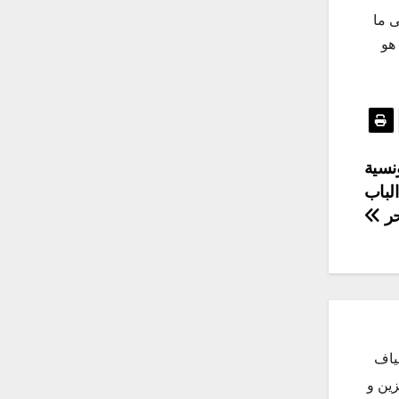
ى ما
هو
ونسية
الباب
حر
ياف
زين و