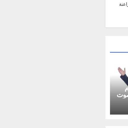
اعنة
م
صوت