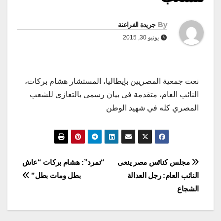
By
جريدة الفراعنة
يونيو 30, 2015
نعت جمعية المصريين بإيطاليا، المستشار هشام بركات،
النائب العام، متقدمة فى بيان رسمى بالتعازى للشعب
المصري كله في شهيد الوطن
تصفّح
مجلس كنائس مصر ينعى
“تمرد”: هشام بركات “عاش
النائب العام: رجل العدالة
بطل ومات بطل”
المقالات
الشجاع