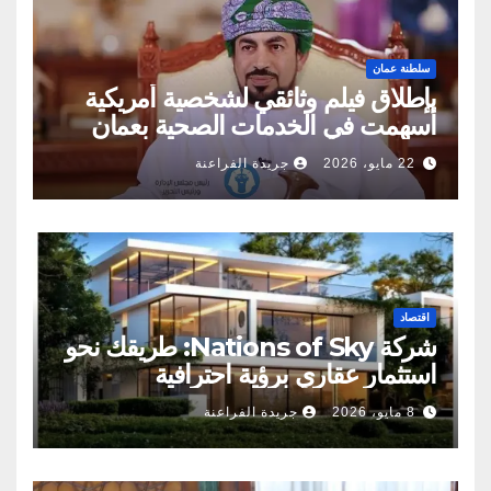
سلطنة عمان
بإطلاق فيلم وثائقي لشخصية أمريكية
أسهمت في الخدمات الصحية بعمان
22 مايو، 2026
جريدة الفراعنة
اقتصاد
شركة Nations of Sky: طريقك نحو
استثمار عقاري برؤية احترافية
8 مايو، 2026
جريدة الفراعنة