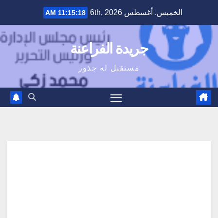
Ski
الخميس. أغسطس 6th, 2026
11:15:19 AM
t
conten
جريدة الفراعنة
مستقبل له جذور