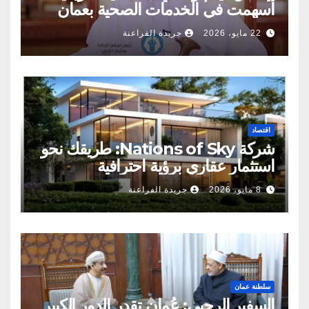
أسهمت في الخدمات الصحية بعمان
22 مايو، 2026
جريدة الفراعنة
اقتصاد
شركة Nations of Sky: طريقك نحو
استثمار عقاري برؤية احترافية
8 مايو، 2026
جريدة الفراعنة
سلطنة عمان
السفير الرحبي: عُمان تقدر الدور الكبير