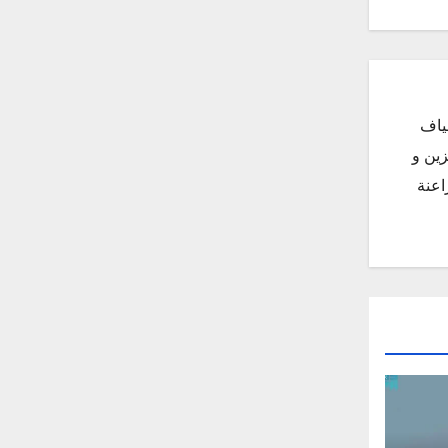
ياف
زين و
اعنة