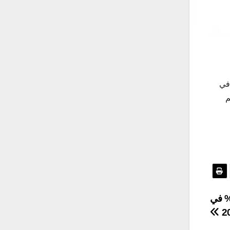
 في
هم
رات السعودية غير البترولية بنسبة 22.8 % في