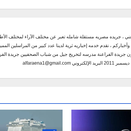
ني ، جريده مصريه مستقلة شامله تعبر عن مختلف الآراء لمختلف الأط
أخباركم ، نقدم خدمه إخباريه ثرية لدينا عدد كبير من المراسلين الممي
كون جريدة الفراعنة مدرسه لتخريج جيل من شباب الصحفيين جريدة الفر
alfaraena1@gmai