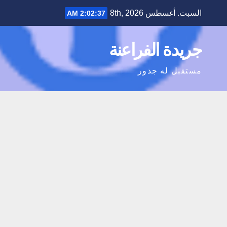
Ski
السبت. أغسطس 8th, 2026
2:02:38 AM
t
conten
جريدة الفراعنة
مستقبل له جذور