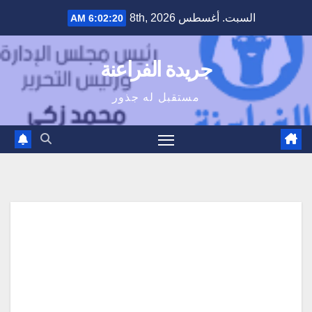
Ski
السبت. أغسطس 8th, 2026
6:02:21 AM
t
conten
جريدة الفراعنة
مستقبل له جذور