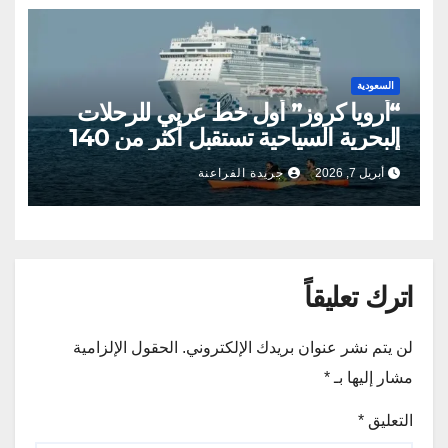
السعودية
“أرويا كروز” أول خط عربي للرحلات
البحرية السياحية تستقبل أكثر من 140
ألف ضيف
أبريل 7, 2026
جريدة الفراعنة
اترك تعليقاً
لن يتم نشر عنوان بريدك الإلكتروني.
الحقول الإلزامية
مشار إليها بـ
*
التعليق
*