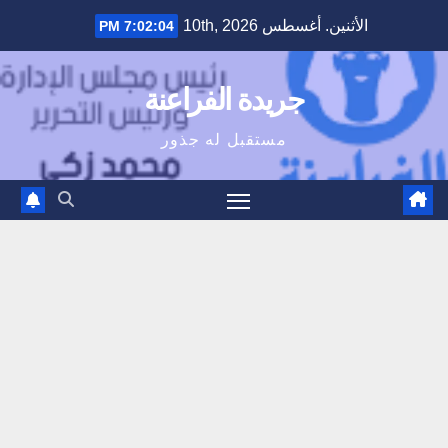
Ski
الأثنين. أغسطس 10th, 2026
7:02:04 PM
t
conten
جريدة الفراعنة
مستقبل له جذور