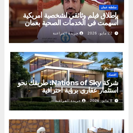
سلطنة عمان
بإطلاق فيلم وثائقي لشخصية أمريكية
أسهمت في الخدمات الصحية بعمان
22 مايو، 2026
جريدة الفراعنة
اقتصاد
شركة Nations of Sky: طريقك نحو
استثمار عقاري برؤية احترافية
8 مايو، 2026
جريدة الفراعنة