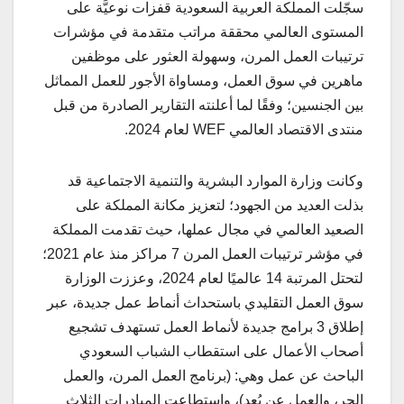
سجّلت المملكة العربية السعودية قفزات نوعيَّة على
المستوى العالمي محققة مراتب متقدمة في مؤشرات
ترتيبات العمل المرن، وسهولة العثور على موظفين
ماهرين في سوق العمل، ومساواة الأجور للعمل المماثل
بين الجنسين؛ وفقًا لما أعلنته التقارير الصادرة من قبل
منتدى الاقتصاد العالمي WEF لعام 2024.
وكانت وزارة الموارد البشرية والتنمية الاجتماعية قد
بذلت العديد من الجهود؛ لتعزيز مكانة المملكة على
الصعيد العالمي في مجال عملها، حيث تقدمت المملكة
في مؤشر ترتيبات العمل المرن 7 مراكز منذ عام 2021؛
لتحتل المرتبة 14 عالميًا لعام 2024، وعززت الوزارة
سوق العمل التقليدي باستحداث أنماط عمل جديدة، عبر
إطلاق 3 برامج جديدة لأنماط العمل تستهدف تشجيع
أصحاب الأعمال على استقطاب الشباب السعودي
الباحث عن عمل وهي: (برنامج العمل المرن، والعمل
الحر، والعمل عن بُعد)، واستطاعت المبادرات الثلاث