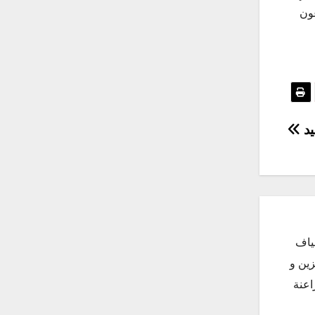
عون
يد
ياف
زين و
اعنة