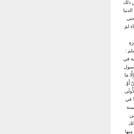
س ذلك
لدنيا
حتى
 لمَ
َةِ
لم :
ة في
رسول
ا مَا
َّ أَوْ
يَّةِ الْأُولَى
ا في
حسنة
من
لك
منها