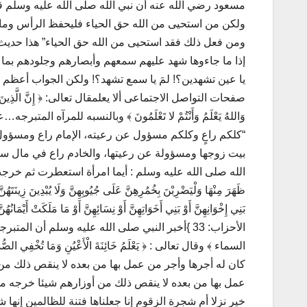
مسعود رضي الله عنه أن نبي الله صلى الله عليه وسلم قال 
ولكن من استحيى من الله حق الحياء فليحفظ الرأس وما حو
ومن فعل ذلك فقد استحيى من الله حق الحياء” هذا حديث
إذا ما جاءوها شهد عليهم سمعهم وأبصارهم وجلودهم بما ك
يا عين تشهدين؟! لمَ يا سمع تشهد؟! ولكن الجواب أعظم ﴿
صفحات التواصل الاجتماعى ألا يعلمقال تعالى: ﴿ إِنَّ الَّذِينَ يُحِبُّونَ أَ
وَاللهُ يَعْلَمُ وَأَنْتُمْ لا تَعْلَمُونَ ﴾ وبالنسبه للمرآه
“كلكم راعٍ وكلكم مسؤول عن رعيته، الإمام راع ومسؤول
بيت زوجها ومسؤولة عن رعيتها، والخادم راع في مال سيد
الله صلى الله عليه وسلم : أيما امرأة استعطرت ثم خرجت على قوم ل
ظَهَرَ مِنْهَا وَلْيَضْرِبْنَ بِخُمُرِهِنَّ عَلَى جُيُوبِهِنَّ وَلَا يُبْدِينَ زِينَتَهُنَّ إِلَّا لِب
الأحزاب: 33 }أخبر النبي صلى الله عليه وسلم أن 
السماء‏ ﴾‏ وقال تعالى : ﴿ يَعْلَمُ خَائِنَةَ الْأَعْيُنِ وَمَا
كان له أجرها وأجر من عمل بها من بعده لا ينقص ذلك م
عمل بها من بعده لا ينقص ذلك من أوزارهم شيئا خرجه مس
خير نزلا أم شجرة الزقوم إنا جعلناها فتنة للظالمين إن