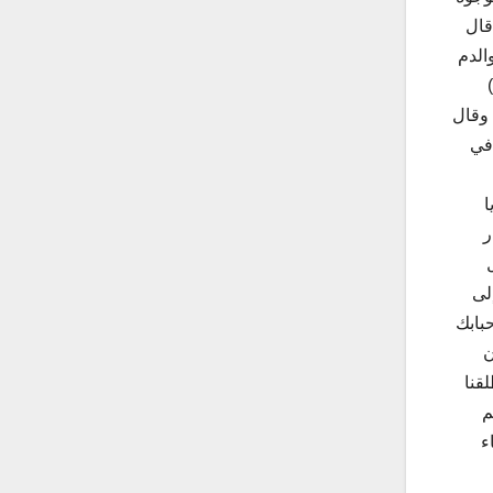
 قال
الدم
 وقال
 في
ا
ر
لى
بابك
ن
قنا
م
ء