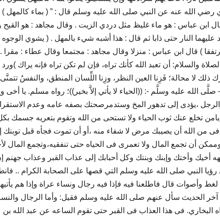
 ) عن أبي سعيد الخدري رضي الله عنه عن النبي صلى الله عليه وسلم قال : ” ( بماء كالمهل )
 ابن عباس : هو ماء غليظ مثل دردي الزيت . وقال مجاهد : هو القيح و
يهما النار حتى ذابا ثم قال : هذا أشبه شيء بالمهل . ( يشوي الوجوه )
فقا ) قال ابن عباس : منزلا وقال مجاهد : مجتمعا وقال عطاء : مقرا .
الصلاة والسلام: أن تعبد الله كأنك تراه، فإن لم تكن تراه فإنه يراك )ورد
أدرك ذلك لا محالة؛ فَزِنا العين النظر، وزِنا اللِّسان المنطق، والنفسُ تتمنَّى
صلَّى الله عليه وسلَّم -: ((الحياء لا يأتي إلاَّ بخير))؛ رواه مسلم. يا أخى وي
والرجل ،يؤدى إلى تدهور المخ وستدمرصحتك بصفه عامه وعدم الاستقرا
،يامن تخلع عنك ثوب الحياء ولا تستحى من الله وتقوم بتعريه جسمك بكل
ى من الله أن يصيبك مرض لا شفاء منه ،أو أن تموت فجأه قبل توبتك إ
مكن أن تجمع المال ولا تعمرى فى الحياه حتى تنفقيه،وتجمع المال لأح
جهه أخيك وأختك وإبنك وبنتك وكل أحبابك إلى عذاب القبر وعذاب جهنم إ
رؤيا النبي صلى الله عليه وسلم التي قصها على الصحابة الكرام .. فانطل
 لغط وأصوات قال فاطلعنا فيه فإذا فيه رجال ونساء عراة وإذا هم يأتيه
آخر الحديث سأل عنهم صلى الله عليه وسلم فقيل: وأما الرجال والنسا
رواه البخاري. فى هذا العذاب فى القبر حتى تقوم الساعه عن عبد الله بن