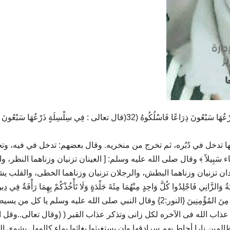
خُذُوهُ فَغُلُّوهُ (30) ثُمَّ الْجَحِيمَ صَلُّوهُ (31) ثُمَّ فِي سِلْسِلَةٍ ذَرْعُهَا سَبْعُونَ ذِرَاعًا فَاسْلُكُوهُ (32(قال تعالى : فِي سِلْسِلَةٍ ذَرْعُ
نها تدخل في دُبُره، ثم تخرج من منخريه. وقال بعضهم: تدخل في فيه، وت
شَةً وَسَاء سَبِيلاً ﴾ وقال صلى الله عليه وسلم: [ العينان تزنيان وزناهما النظر، وا
ليدان تزنيان وزناهما البطش، والرجلان تزنيان وزناهما الخطى، والقلب ي
َاجْلِدُوا كُلَّ وَاحِدٍ مِنْهُمَا مِئَةَ جَلْدَةٍ وَلَا تَأْخُذْكُمْ بِهِمَا رَأْفَةٌ فِي دِين
إِنْ كُنْتُمْ تُؤْمِنُونَ بِاللهِ وَاليَوْمِ الآَخِرِ وَلْيَشْهَدْ عَذَابَهُمَا طَائِفَةٌ مِنَ المُؤْمِنِينَ {النور:2} وقال النبي صلى الله عليه وسلم يا كل م
 عذاب الله فى الآخره لكل زانى وتذكر عذاب القبر ( (وقال تعالى..وقل 
لمين نارا أحاط بهم سرادقها وإن يستغيثوا يغاثوا بماء كالمهل يشوي ال