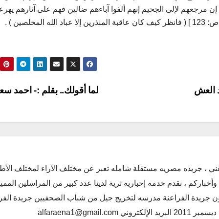
 إن مرجعهم لإلى الجحيم إنهم ألفوا آباءهم ضالين فهم على آثارهم يهر
لصين ) .
د العش
لما أقولك.. بقلم :- احمد سع
ني ، جريده مصريه مستقلة شامله تعبر عن مختلف الآراء لمختلف الأط
أخباركم ، نقدم خدمه إخباريه ثرية لدينا عدد كبير من المراسلين الممي
كون جريدة الفراعنة مدرسه لتخريج جيل من شباب الصحفيين جريدة الفر
alfaraena1@gmai