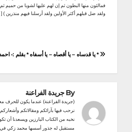
فمالئون منها البطون ثم إن لهم عليها لشوبا من حميم ثم
ولقد ضل قبلهم أكثر الأولين ولقد أرسلنا فيهم منذرين ) [ ص: 123 ] ( فانظر كيف كان عاقبة المنذرين إلا عباد الله المخ
تصفّح
* يا قدساه – يا أقصاه – يا أسفاه * بقلم :- احم
المقالات
By
جريدة الفراعنة
(جريدة الفراعنة) عندما يكون للحرف مع
نرحب فيها بآرائكم ومقالاتكم وأشعاركم و
نخبه من الكتاب البارزين ويسعدنا أن ت
مستقبل له جذور أسسها محمد زكي في ديسمبر 2011 البريد الإلكتروني l.com