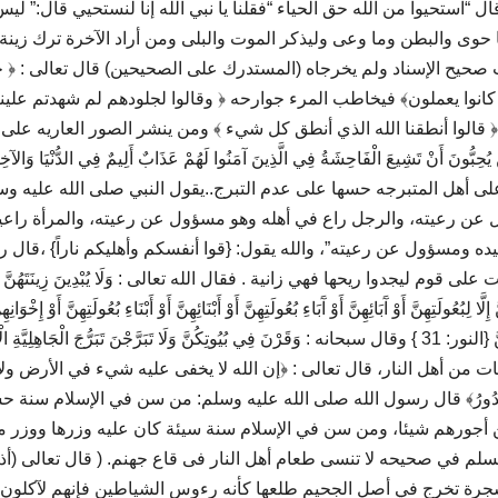
“استحيوا من الله حق الحياء “فقلنا يا نبي الله إنا لنستحيي قال:” لي
ى والبطن وما وعى وليذكر الموت والبلى ومن أراد الآخرة ترك زينة ا
 صحيح الإسناد ولم يخرجاه (المستدرك على الصحيحين) قال تعالى : ﴿ 
انوا يعملون﴾ فيخاطب المرء جوارحه ﴿ وقالوا لجلودهم لم شهدتم علينا﴾
 قالوا أنطقنا الله الذي أنطق كل شيء ﴾ ومن ينشر الصور العاريه على
نْ تَشِيعَ الْفَاحِشَةُ فِي الَّذِينَ آمَنُوا لَهُمْ عَذَابٌ أَلِيمٌ فِي الدُّنْيَا وَالآخِر
 المتبرجه…على أهل المتبرجه حسها على عدم التبرج..يقول النبي صلى الله عليه وس
 عن رعيته، والرجل راع في أهله وهو مسؤول عن رعيته، والمرأة راعي
ه ومسؤول عن رعيته”، والله يقول: {قوا أنفسكم وأهليكم ناراً} ،قال 
يجدوا ريحها فهي زانية . فقال الله تعالى : وَلَا يُبْدِينَ زِينَتَهُنَّ إِلَّ
ُعُولَتِهِنَّ أَوْ آَبَائِهِنَّ أَوْ آَبَاءِ بُعُولَتِهِنَّ أَوْ أَبْنَائِهِنَّ أَوْ أَبْنَاءِ بُعُولَتِهِنَّ أَوْ إِخْوَانِهِن
بَنِي إِخْوَانِهِنَّ أَوْ بَنِي أَخَوَاتِهِنَّ أَوْ نِسَائِهِنَّ أَوْ مَا مَلَكَتْ أَيْمَانُهُنَّ {النور: 31 } وقال سبحانه : وَقَرْنَ فِي بُيُوتِكُنَّ وَلَا تَبَرَّجْنَ تَبَرُّجَ الْجَاهِلِ
المتبرجات من أهل النار، قال تعالى : ﴿إن الله لا يخفى عليه شيء في الأرض ول
 تُخْفِي الصُّدُورُ﴾ قال رسول الله صلى الله عليه وسلم: من سن في الإسلام سنة 
ن أجورهم شيئا، ومن سن في الإسلام سنة سيئة كان عليه وزرها ووزر 
لم في صحيحه لا تنسى طعام أهل النار فى قاع جهنم. ( قال تعالى (أذ
ها شجرة تخرج في أصل الجحيم طلعها كأنه رءوس الشياطين فإنهم لآكلون 