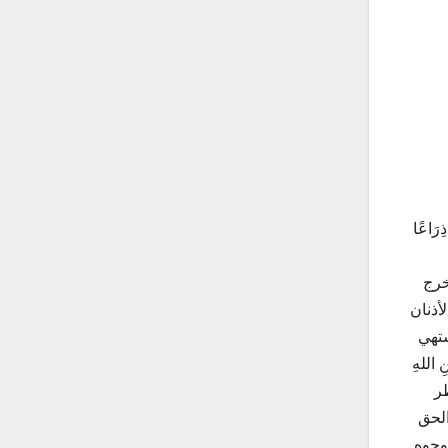
هَا سَبْعُونَ ذِرَاعًا
خرج
لأذنان
شتهي
ِ اللهِ
ن يسيطر
الحق
وجوه