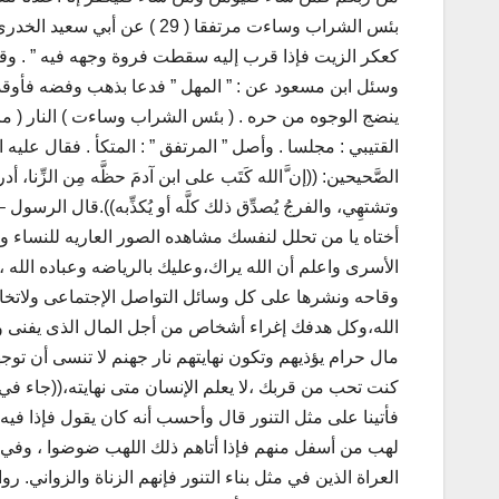
بئس الشراب وساءت مرتفقا ( 29
كعكر الزيت فإذا قرب إليه سقطت فروة وجهه فيه ” . وقال
وسئل ابن مسعود عن : ” المهل ” فدعا بذهب وفضه فأوقد عل
ينضج الوجوه من حره . ( بئس الشراب وساءت ) النار ( مرت
القتيبي : مجلسا . وأصل ” المرتفق ” : المتكأ . فقال عليه 
الصَّحيحين: ((إن َّالله كَتَب على ابن آدمَ حظَّه مِن الزِّنا، 
وتشتهِي، والفرجُ يُصدِّق ذلك كلَّه أو يُكذِّبه)).قال الرسول – 
أختاه يا من تحلل لنفسك مشاهده الصور العاريه للنساء 
الأسرى واعلم أن الله يراك،وعليك بالرياضه وعباده الله 
وقاحه ونشرها على كل وسائل التواصل الإجتماعى ولاتخاف
الله،وكل هدفك إغراء أشخاص من أجل المال الذى يفنى وم
مال حرام يؤذيهم وتكون نهايتهم نار جهنم لا تنسى أن تو
كنت تحب من قربك ،لا يعلم الإنسان متى نهايته،((جاء في 
فأتينا على مثل التنور قال وأحسب أنه كان يقول فإذا فيه
لهب من أسفل منهم فإذا أتاهم ذلك اللهب ضوضوا ، وفي 
العراة الذين في مثل بناء التنور فإنهم الزناة والزواني. 