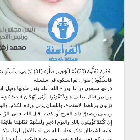
فَاسْلُكُوهُ ) يقول: ثم اسلكوه في سلسلة
ذرعها سبعون ذراعا، بذراع الله أعلم بقدر طولها وقيل: إ
من دبر فقال تعالى: ﴿ وَلاَ تَقْرَبُواْ الزِّنَى إِنَّهُكَانَ فَاحِ
تزنيان وزناهما الاستماع، واللسان يزني وزناه الكلام، وا
ويتمنى ويصدق ذلك الفرج أو يكذبه ] قال الله تعالى: الزَّانِيَةُ وَالزَّانِي ف
عليه الشيطان تذكر عذاب الله فى الدنيا لأهل الزنا وتذكر
من ربكم فمن شاء فليؤمن ومن شاء فليكفر إنا أعتدنا للظا