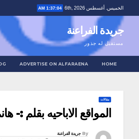
Ski
الخميس. أغسطس 6th, 2026
1:37:05 AM
t
conten
جريدة الفراعنة
مستقبل له جذور
OG
ADVERTISE ON ALFARAENA
HOME
مقالات
المواقع الاباحيه بقلم :- هان
By
جريدة الفراعنة