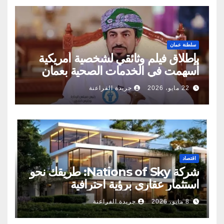
سلطنة عمان
بإطلاق فيلم وثائقي لشخصية أمريكية
أسهمت في الخدمات الصحية بعمان
22 مايو، 2026
جريدة الفراعنة
اقتصاد
شركة Nations of Sky: طريقك نحو
استثمار عقاري برؤية احترافية
8 مايو، 2026
جريدة الفراعنة