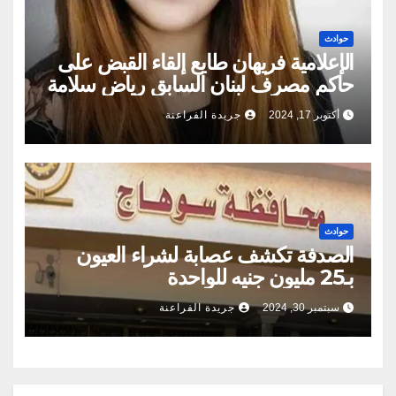
حوادث
الإعلامية فريهان طايع إلقاء القبض على
حاكم مصرف لبنان السابق رياض سلامة
أكتوبر 17, 2024
جريدة الفراعنة
حوادث
الصدفة تكشف عصابة لشراء العيون
بـ25 مليون جنيه للواحدة
سبتمبر 30, 2024
جريدة الفراعنة