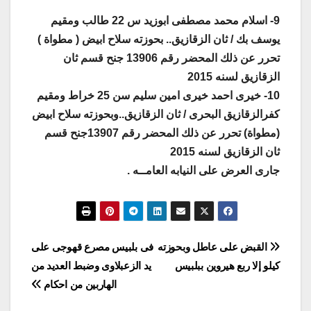
9- اسلام محمد مصطفى ابوزيد س 22 طالب ومقيم
يوسف بك / ثان الزقازيق.. بحوزته سلاح ابيض ( مطواة )
تحرر عن ذلك المحضر رقم 13906 جنح قسم ثان
الزقازيق لسنه 2015
10- خيرى احمد خيرى امين سليم سن 25 خراط ومقيم
كفرالزقازيق البحرى / ثان الزقازيق..وبحوزته سلاح ابيض
(مطواة) تحرر عن ذلك المحضر رقم 13907جنح قسم
ثان الزقازيق لسنه 2015
جارى العرض على النيابه العامــه .
تصفّح
القبض على عاطل وبحوزته
فى بلبيس مصرع قهوجى على
كيلو إلا ربع هيروين ببلبيس
يد الزعبلاوى وضبط العديد من
المقالات
الهاربين من احكام