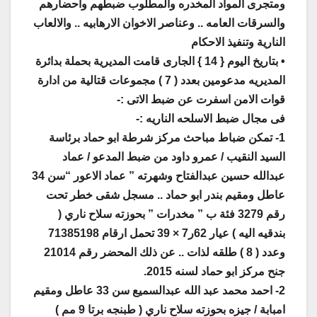
ومتجرى المواد المخدره والمطلوب ضبطهم واحضارهم
والسرقات العامه .. وعناصر الاخوان الارهابيه .. والالعاب
النارية وتنفيذ الاحكام
• بتاريخ اليوم { 14 } الجارى قامت المديرية بحملة بدائرة
المديريه مدعومين بعدد ( 7 ) مجموعات قتالية من ادارة
قوات الامن اسفرت عن ضبط الاتى :-
فى مجال ضبط الاسلحه الناريه :-
1- تمكن ضباط مباحث مركز شرطة ابو حماد برئاسة
السيد النقيب / عمرو داود من ضبط المدعو / عماد
عبدالله حسين عبدالفتاح وشهرته ” عماد الاعور “سن 34
عاطل ومقيم بندر ابو حماد .. مسجل شقى خطر تحت
رقم 3279 فئة ب ” مخدرات ” بحوزته سلاح ناري (
بندقيه اليه ) عيار 62ر7 × 39 تحمل ارقام 71385198
وعدد ( 8 ) طلقه لذات .. عن ذلك المحضر رقم 21014
جنح مركز ابو حماد لسنه 2015.
2- احمد محمد عبد الله عبدالسميع سن 33 عاطل ومقيم
امبابة / جيزه بحوزته سلاح ناري ( طبنجه برتا 9 مم )