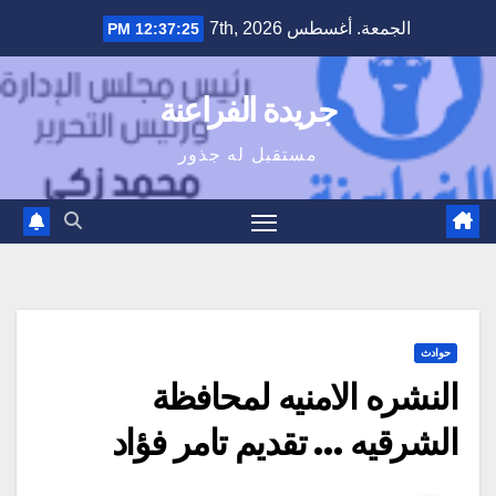
Ski
الجمعة. أغسطس 7th, 2026
12:37:26 PM
t
conten
جريدة الفراعنة
مستقبل له جذور
حوادث
النشره الامنيه لمحافظة
الشرقيه … تقديم تامر فؤاد