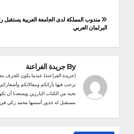
تصفّح
مندوب المملكة لدى الجامعة العربية يستقبل ر
البرلمان العربي
المقالات
By
جريدة الفراعنة
(جريدة الفراعنة) عندما يكون للحرف مع
نرحب فيها بآرائكم ومقالاتكم وأشعاركم و
نخبه من الكتاب البارزين ويسعدنا أن ت
مستقبل له جذور أسسها محمد زكي في ديسمبر 2011 البريد الإلكتروني l.com