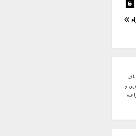
اء
ياف
زين و
اعنة