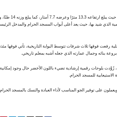
وأفادت الهيئة بأن باب الملك عبدالله وهو الباب رقم 100 حيث يبلغ ارتفاعه
ية الذي شيد بها، حيث يعد أعلى أبواب المسجد الحرام والمدخل الرئيس
خلية رفعت فوقها ثلاث شرفات تتوسط البوابة التاريخية، تأتي فوقها مئذن
بروعة بنائه وجمال عمارته الذي جعله أشبه بمعلم تاريخي.
هيئة أن عدد أبواب المسجد الحرام يبلغ 210 بوابه، زُوِّدت بلوحات رقمية إرشادية تضيء باللون الأخضر حال وجود إمكانية
الاستيعابية للمسجد الحرام.
يعملون على توفير الجو المناسب لأداء العبادة والنسك بالمسجد الحرام.