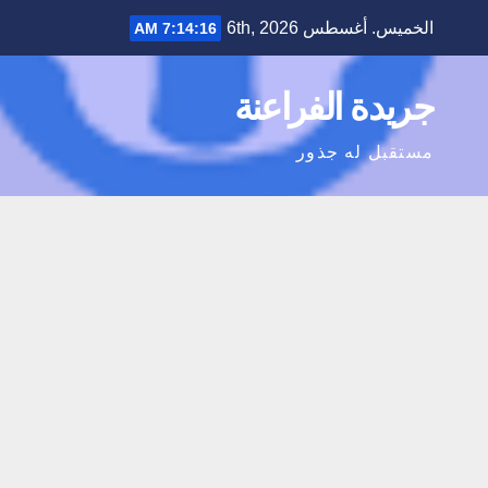
Ski
الخميس. أغسطس 6th, 2026
7:14:17 AM
t
conten
جريدة الفراعنة
مستقبل له جذور