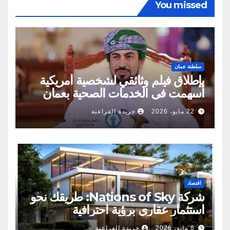
You missed
سلطنة عمان
بإطلاق فيلم وثائقي لشخصية أمريكية
أسهمت في الخدمات الصحية بعمان
22 مايو، 2026
جريدة الفراعنة
اقتصاد
شركة Nations of Sky: طريقك نحو
استثمار عقاري برؤية احترافية
8 مايو، 2026
جريدة الفراعنة