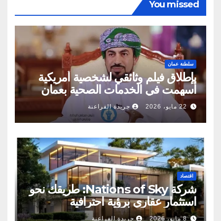
You missed
سلطنة عمان
بإطلاق فيلم وثائقي لشخصية أمريكية
أسهمت في الخدمات الصحية بعمان
22 مايو، 2026
جريدة الفراعنة
اقتصاد
شركة Nations of Sky: طريقك نحو
استثمار عقاري برؤية احترافية
8 مايو، 2026
جريدة الفراعنة