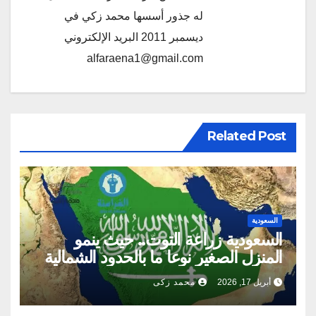
له جذور أسسها محمد زكي في
ديسمبر 2011 البريد الإلكتروني
alfaraena1@gmail.com
Related Post
السعودية
السعودية زراعة التوت.. حيث ينمو
المنزل الصغير نوعا ما بالحدود الشمالية
أبريل 17, 2026
محمد زكى