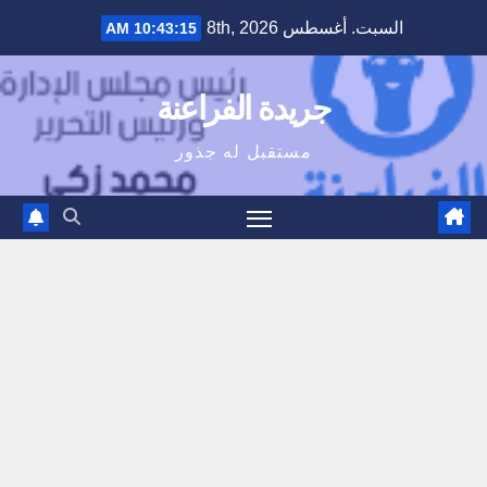
Ski
السبت. أغسطس 8th, 2026
10:43:16 AM
t
conten
جريدة الفراعنة
مستقبل له جذور