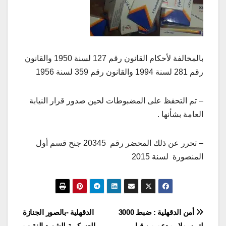
بالمخالفة لأحكام القانون رقم 127 لسنة 1950 والقانون
رقم 281 لسنة 1994 والقانون رقم 359 لسنة 1956
– تم التحفظ على المضبوطات لحين صدور قرار النيابة
العامة بشأنها .
– تحرر عن ذلك المحضر رقم 20345 جنح قسم أول
المنصورة لسنة 2015
تصفّح
أمن الدقهلية : ضبط 3000
الدقهلية -بالصور الجنازة
لتر سولار مدعم من قبل
العسكرية للشهيد النقيب