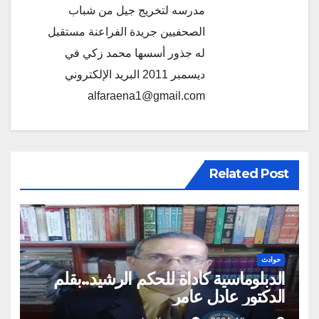
مدرسه لتخريج جيل من شباب
الصحفيين جريدة الفراعنة مستقبل
له جذور أسسها محمد زكي في
ديسمبر 2011 البريد الإلكتروني
alfaraena1@gmail.com
Related Post
حوادث
الدبلوماسية كأداة للحكم الرشيد..بقلم
الدكتور عادل عامر