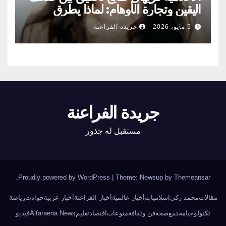
اليقين وتجارة الأوهام: لماذا يطرق
الناس أبواب المشعوذين
5 مايو، 2026
جريدة الفراعنة
جريدة الفراعنة
مستقبل له جذور
.
Proudly powered by WordPress
|
Theme: Newsup by
Themeansar
مقالات
محمد زكي
اسلاميات
أخبار عالمية
أخبار الفراعنة
أخبار عربية
حوادث
رياضة
تكنولوجيا
مجتمع
صحه
فن وثقافة
منوعات
اقتصاد
تعليم
Alfaraena News
فيديو