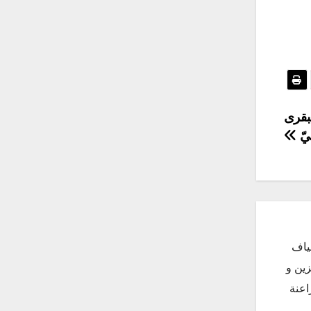
بقرى
ّ
ياف
زين و
اعنة