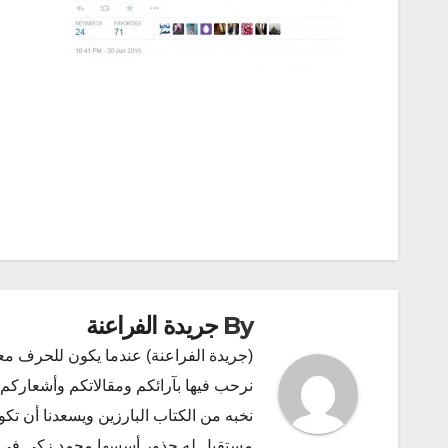
تصفّح
المقالات
By
جريدة الفراعنة
(جريدة الفراعنة) عندما يكون للحرف مع
نرحب فيها بآرائكم ومقالاتكم وأشعاركم و
نخبه من الكتاب البارزين ويسعدنا أن ت
مستقبل له جذور أسسها محمد زكي في ديسمبر 2011 البريد الإلكتروني l.com