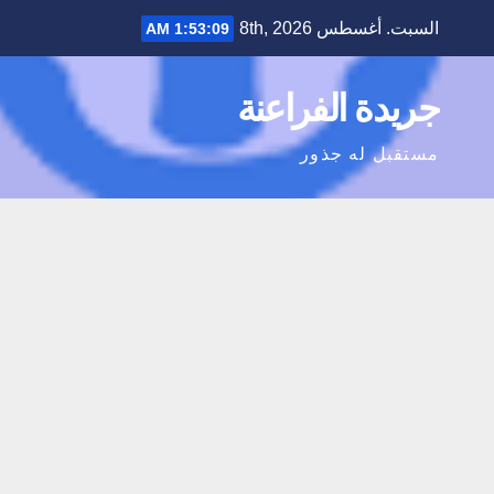
Ski
السبت. أغسطس 8th, 2026
1:53:09 AM
t
conten
جريدة الفراعنة
مستقبل له جذور