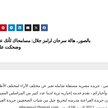
بالصور.. هالة سرحان لرامز جلال: مسامحاك لأنك ع
وضحكت علي
ني ، جريده مصريه مستقلة شامله تعبر عن مختلف الآراء لمختلف الأط
أخباركم ، نقدم خدمه إخباريه ثرية لدينا عدد كبير من المراسلين الممي
كون جريدة الفراعنة مدرسه لتخريج جيل من شباب الصحفيين جريدة الفر
alfaraena1@gmai