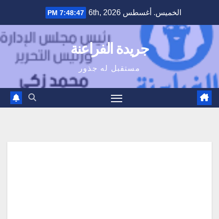
Ski
الخميس. أغسطس 6th, 2026
7:48:48 PM
t
conten
جريدة الفراعنة
مستقبل له جذور