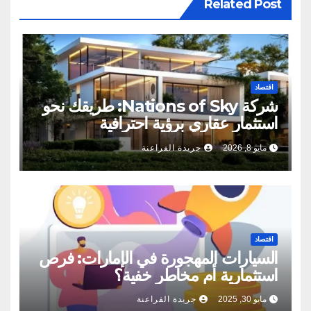
Related Post
اقتصاد
شركة Nations of Sky: طريقك نحو
استثمار عقاري برؤية احترافية
مايو 8, 2026
جريدة الفراعنة
اقتصاد
السيارات المهجورة في الإمارات: فرص
استثمارية أم مخاطر خفية؟
مايو 30, 2025
جريدة الفراعنة