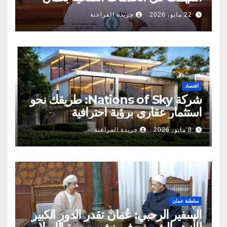
22 مايو، 2026
جريدة الفراعنة
اقتصاد
شركة Nations of Sky: طريقك نحو
استثمار عقاري برؤية احترافية
8 مايو، 2026
جريدة الفراعنة
سلطنة عمان
السفير الرحبي: عُمان تقدر الدور الكبير