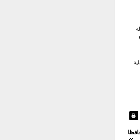
ة
ية
افظا