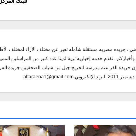
للبنك المرك
ني ، جريده مصريه مستقلة شامله تعبر عن مختلف الآراء لمختلف الأط
أخباركم ، نقدم خدمه إخباريه ثرية لدينا عدد كبير من المراسلين الممي
كون جريدة الفراعنة مدرسه لتخريج جيل من شباب الصحفيين جريدة الفر
alfaraena1@gmai