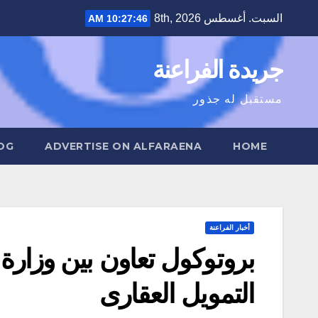
Ski
السبت. أغسطس 8th, 2026
10:27:47 AM
t
conten
جريدة الفراعنة
مستقبل له جذور
OG
ADVERTISE ON ALFARAENA
HOME
أخبار الفراعنة
بروتوكول تعاون بين وزارة
التمويل العقارى