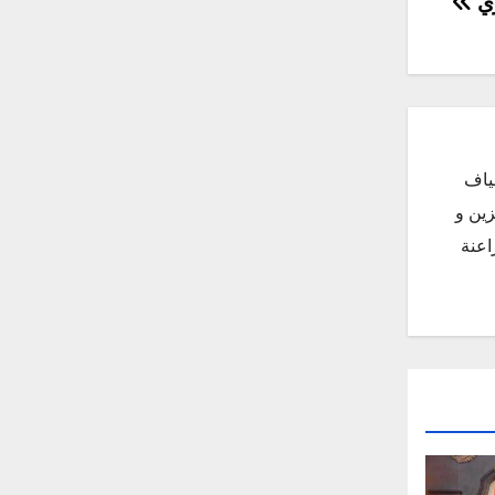
زي
ياف
زين و
اعنة