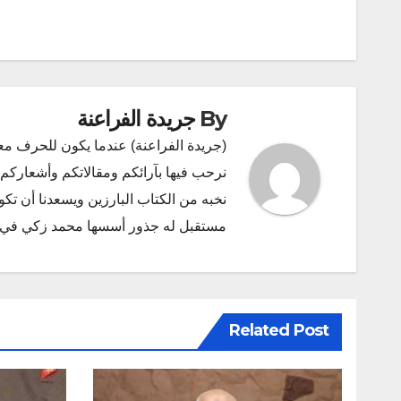
المقالات
By
جريدة الفراعنة
(جريدة الفراعنة) عندما يكون للحرف مع
نرحب فيها بآرائكم ومقالاتكم وأشعاركم و
نخبه من الكتاب البارزين ويسعدنا أن ت
مستقبل له جذور أسسها محمد زكي في ديسمبر 2011 البريد الإلكتروني l.com
Related Post