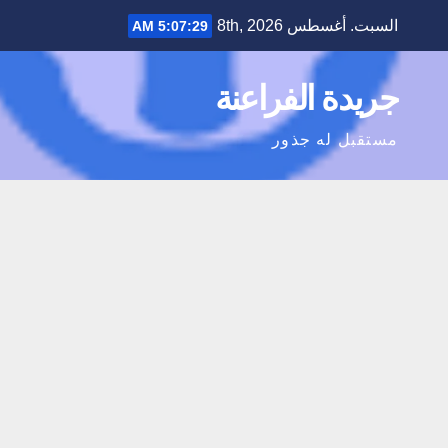
Ski
السبت. أغسطس 8th, 2026
5:07:30 AM
t
conten
جريدة الفراعنة
مستقبل له جذور