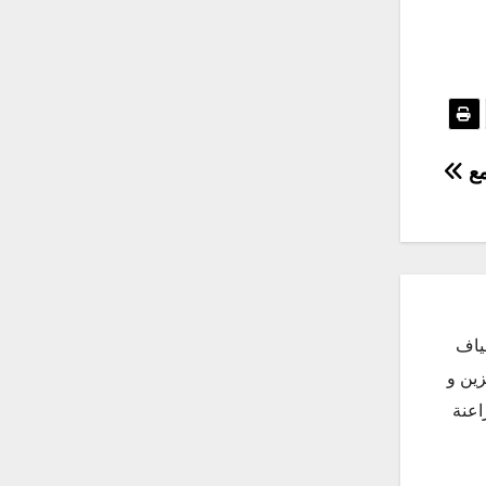
مع
ياف
زين و
اعنة