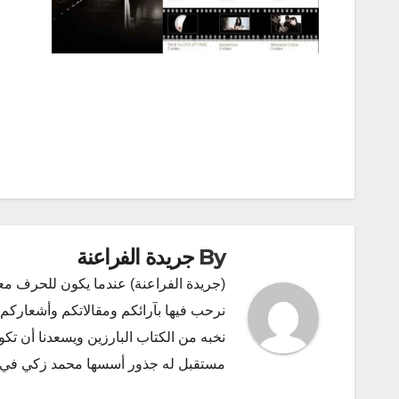
تصفّح
المقالات
By
جريدة الفراعنة
(جريدة الفراعنة) عندما يكون للحرف مع
نرحب فيها بآرائكم ومقالاتكم وأشعاركم و
نخبه من الكتاب البارزين ويسعدنا أن ت
مستقبل له جذور أسسها محمد زكي في ديسمبر 2011 البريد الإلكتروني l.com