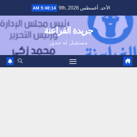
Ski
الأحد. أغسطس 9th, 2026
5:48:15 AM
t
conten
جريدة الفراعنة
مستقبل له جذور