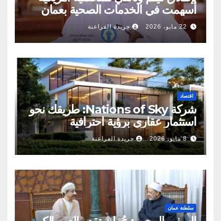
أسهمت في الخدمات الصحية بعمان
22 مايو، 2026
جريدة الفراعنة
اقتصاد
شركة Nations of Sky: طريقك نحو
استثمار عقاري برؤية احترافية
8 مايو، 2026
جريدة الفراعنة
سلطنة عمان