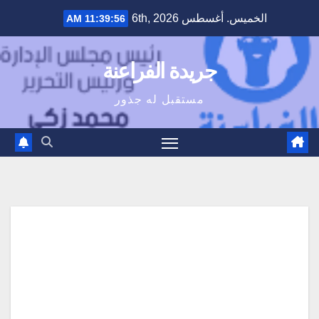
Ski
الخميس. أغسطس 6th, 2026
11:39:57 AM
t
conten
جريدة الفراعنة
مستقبل له جذور