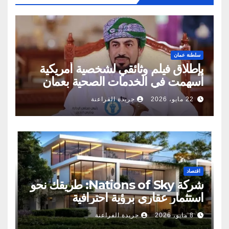
سلطنة عمان
بإطلاق فيلم وثائقي لشخصية أمريكية
أسهمت في الخدمات الصحية بعمان
22 مايو، 2026
جريدة الفراعنة
اقتصاد
شركة Nations of Sky: طريقك نحو
استثمار عقاري برؤية احترافية
8 مايو، 2026
جريدة الفراعنة