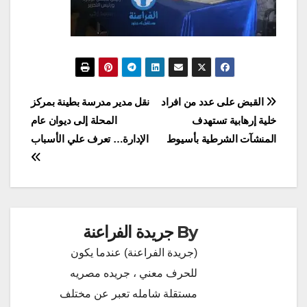
تصفّح
القبض على عدد من افراد
ﻧﻘﻞ ﻣﺪﻳﺮ ﻣﺪﺭﺳﺔ ﺑﻄﻴﻨﺔ ﺑﻤﺮﻛﺰ
خلية إرهابية تستهدف
ﺍﻟﻤﺤﻠﺔ ﺇﻟﻰ ﺩﻳﻮﺍﻥ ﻋﺎﻡ
المقالات
المنشآت الشرطية بأسيوط
ﺍﻹ‌ﺩﺍﺭﺓ… تعرف علي الأسباب
By
جريدة الفراعنة
(جريدة الفراعنة) عندما يكون
للحرف معني ، جريده مصريه
مستقلة شامله تعبر عن مختلف