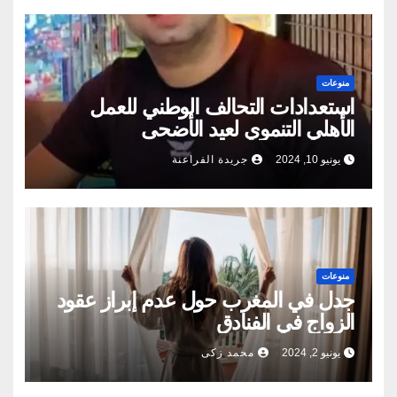
منوعات
استعدادات التحالف الوطني للعمل
الأهلي التنموي لعيد الأضحى
يونيو 10, 2024
جريدة الفراعنة
منوعات
جدل في المغرب حول عدم إبراز عقود
الزواج في الفنادق
يونيو 2, 2024
محمد زكى