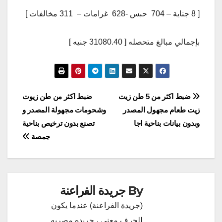
[ 8 جناية – 704 حبس -628 غرامات – 311 مخالفات ]
بإجمالي مبالغ متحصله [ 31080.40 جنيه ]
تصفّح
ضبط اكثر من 5 طن زيت
ضبط اكثر من طن زيوت
زيت طعام مجهول المصدر
وشحومات مجهولة المصدر و
المقالات
وبدون بيانات بناحية اجا
تصنع بدون ترخيص بناحية
جمصة
By
جريدة الفراعنة
(جريدة الفراعنة) عندما يكون
للحرف معني ، جريده مصريه