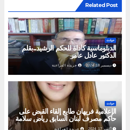
Related Post
حوادث
الدبلوماسية كأداة للحكم الرشيد..بقلم
الدكتور عادل عامر
ديسمبر 18, 2024
جريدة الفراعنة
حوادث
الإعلامية فريهان طايع إلقاء القبض على
حاكم مصرف لبنان السابق رياض سلامة
أكتوبر 17, 2024
جريدة الفراعنة