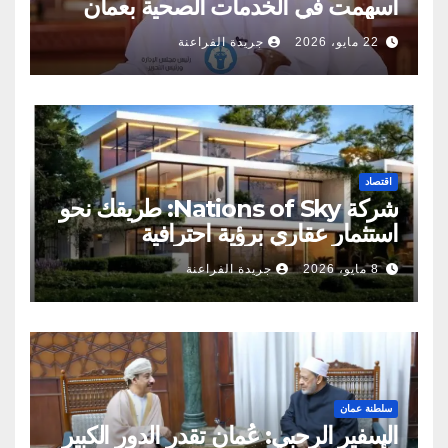
أسهمت في الخدمات الصحية بعمان
22 مايو، 2026
جريدة الفراعنة
اقتصاد
شركة Nations of Sky: طريقك نحو
استثمار عقاري برؤية احترافية
8 مايو، 2026
جريدة الفراعنة
سلطنة عمان
السفير الرحبي: عُمان تقدر الدور الكبير