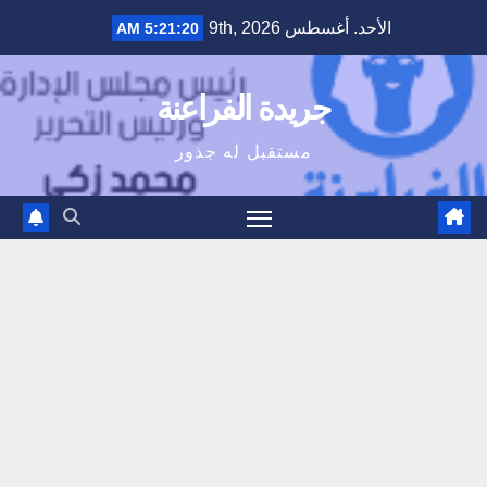
Ski
الأحد. أغسطس 9th, 2026
5:21:21 AM
t
conten
جريدة الفراعنة
مستقبل له جذور