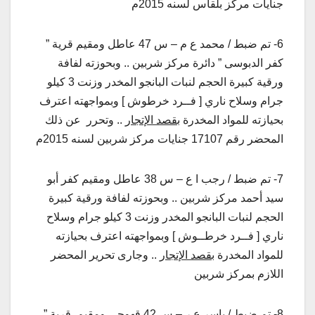
جنايات مركز بلقاس لسنه 2015م
6- تم ضبط / محمد ع م – س 47 عاطل ومقيم قرية ”
كفر الدبوسى ” دائرة مركز شربين .. وبحوزته لفافة
ورقية كبيرة الحجم لنبات البانجو المخدر وزنت 3 كيلو
جرام وسلاح ناري [ فــرد خرطوش ] وبمواجهته اعترف
بحيازته للمواد المخدرة
بقصد الإتجار
.. وتحرر عن ذلك
المحضر رقم 17107 جنايات مركز شربين لسنه 2015م
7- تم ضبط / رجب ا ع – س 38 عاطل ومقيم كفر أبو
سيد أحمد مركز شربين .. وبحوزته لفافة ورقية كبيرة
الحجم لنبات البانجو المخدر وزنت 3 كيلو جرام وسلاح
ناري [ فــرد خرطــوش ] وبمواجهته اعترف بحيازته
للمواد المخدرة
بقصد الإتجار
.. وجارى تحرير المحضر
اللازم بمركز شربين
8- تم ضبط / ياسر ع ر – س 42 قهوجي ومقيم قرية ”