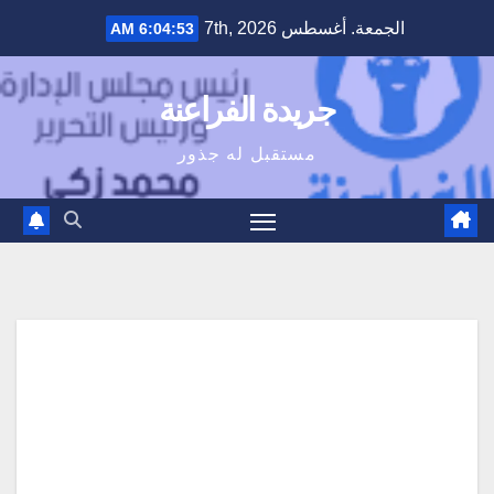
Ski
الجمعة. أغسطس 7th, 2026
6:04:54 AM
t
conten
جريدة الفراعنة
مستقبل له جذور