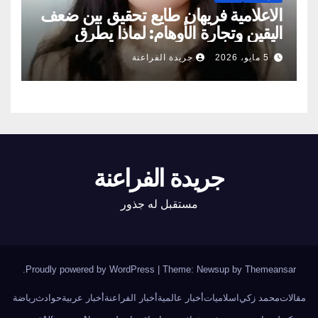
الاعلامية فريهان طايع تحقيق بين ضعف
اليقين وتجارة الأوهام: لماذا يطرق
الناس أبواب المشعوذين
5 مايو، 2026
جريدة الفراعنة
جريدة الفراعنة
مستقبل له جذور
.
Proudly powered by WordPress
|
Theme: Newsup by
Themeansar
مقالات
محمد زكي
اسلاميات
أخبار عالمية
أخبار الفراعنة
أخبار عربية
حوادث
رياضة