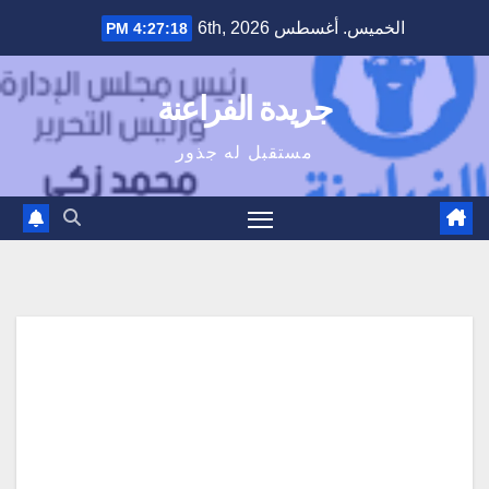
Ski
الخميس. أغسطس 6th, 2026
4:27:19 PM
t
conten
جريدة الفراعنة
مستقبل له جذور