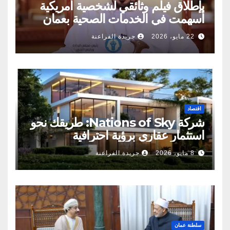
بإطلاق فيلم وثائقي لشخصية أمريكية
أسهمت في الخدمات الصحية بعمان
22 مايو، 2026
جريدة الفراعنة
اقتصاد
شركة Nations of Sky: طريقك نحو
استثمار عقاري برؤية احترافية
8 مايو، 2026
جريدة الفراعنة
سلطنة عمان