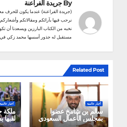
By
جريدة الفراعنة
(جريدة الفراعنة) عندما يكون للحرف مع
نرحب فيها بآرائكم ومقالاتكم وأشعاركم و
نخبه من الكتاب البارزين ويسعدنا أن ت
مستقبل له جذور أسسها محمد زكي في ديسمبر 2011 البريد الإلكتروني l.com
Related Post
أخبار عالمية
أخبار عالمية
سالم بن شامخ عضوا
ملكة ج
بمجلس الأعمال السعودي
لقبها 
الكندي