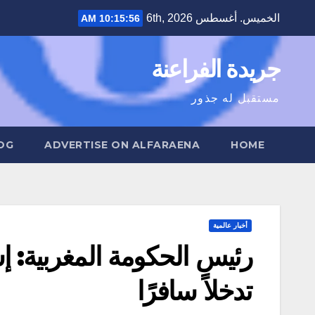
Ski
الخميس. أغسطس 6th, 2026
10:15:57 AM
t
conten
جريدة الفراعنة
مستقبل له جذور
OG
ADVERTISE ON ALFARAENA
HOME
أخبار عالمية
رئيس الحكومة المغربية: إ
تدخلاً سافرًا