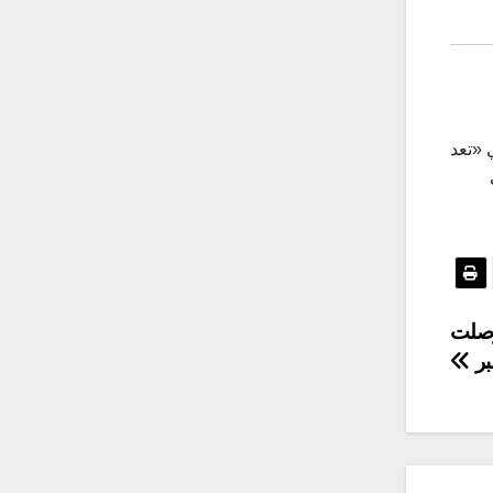
 «تعد
 وصلت
بر