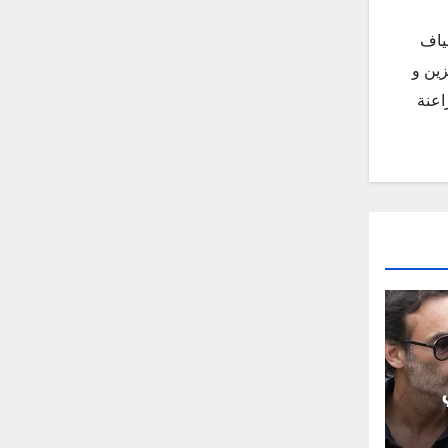
ياف
زين و
اعنة