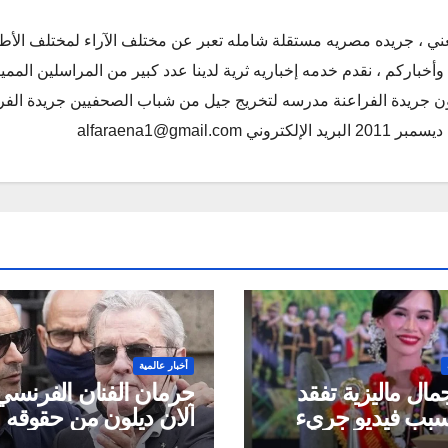
ني ، جريده مصريه مستقلة شامله تعبر عن مختلف الآراء لمختلف الأط
أخباركم ، نقدم خدمه إخباريه ثرية لدينا عدد كبير من المراسلين الممي
كون جريدة الفراعنة مدرسه لتخريج جيل من شباب الصحفيين جريدة الفر
alfaraena1@gmai
أخبار عالمية
مال ماليزية تفقد
حرمان الفنان الفرنسي
بسبب فيديو جريء
آلان ديلون من حقوقه
ووضعه تحت الوصاية