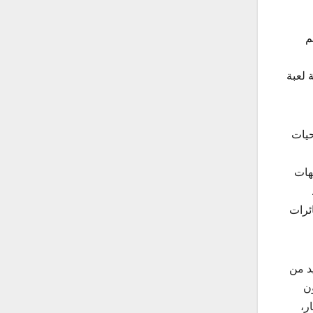
م
 لعبة
حيات
يد من الجهات
قة بوليفارد سيتي على مساحة 140 ألف متر مربع، وستحتضن المنطقة 3 طائرات
د من
ليون
لأعمار،