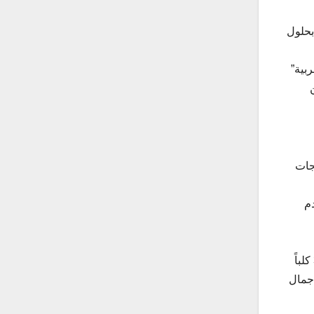
بحلول
بية”
جات
Dune “،التي ستقدم
وبعد النجاح الكبير لمهرجان الكلاب العام الماضي، سيعاد هذا العام أيضاً، مع طاقة استيعابية تصل إلى خمسة آلاف شخص، و350 كلباً
رشاقة، وسباق جمال