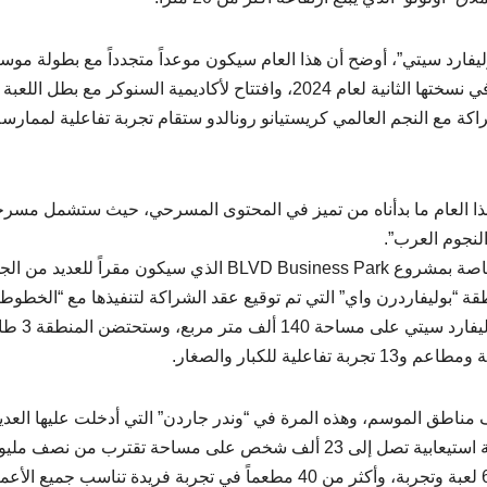
يفارد سيتي”، أوضح أن هذا العام سيكون موعداً متجدداً مع بطولة موس
الرياض بريمر بادل P1k، وبطولة ماستر العالم للسنوكر في نسختها الثانية لعام 2024، وافتتاح لأكاديمية السنوكر مع بطل اللعبة
اكة مع النجم العالمي كريستيانو رونالدو ستقام تجربة تفاعلية لممارسة
ذا العام ما بدأناه من تميز في المحتوى المسرحي، حيث ستشمل مسر
النجوم العرب”.
وكشف معالي المستشار خلال المؤتمر عن التصاميم الخاصة بمشروع BLVD Business Park الذي سيكون مقراً للعد
 “بوليفاردرن واي” التي تم توقيع عقد الشراكة لتنفيذها مع “الخطوط
السعودية” في وقت سابق، حيث ستقام بجانب منط
ناطق الموسم، وهذه المرة في “وندر جاردن” التي أدخلت عليها العدي
التحسينات لتتناسب مع الإقبال الكبير من الجمهور، بطاقة استيعابية تصل إلى 23 ألف شخص على مساحة تقترب من نصف م
متر مربع، مليئة بأكثر من 60 عرضاً مسرحياً ومتجولاً و65 لعبة وتجربة، وأكثر من 40 مطعماً في تجربة فريدة تناسب جميع ا