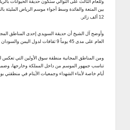
وللعام الثالث على التوالي ستكون حديقة الحيوانات بالري
بين المتعة والفائدة وسط أجواء موسم الرياض المليئة بال
12 ألف زائر.
وأوضح آل الشيخ أن حديقة السويدي إحدى المناطق المجاني
العام على مدى 45 يوماً 9 ثقافات لدول اليمن والسودان والأردن ومصر وبلاد الشام، والهند وباكستان وبنغلاديش وإندونيسيا والفلبين.
ومن المناطق المجانية منطقة سوق الأولين التي تعكس ال
تناسب جمهور الموسم من داخل المملكة وخارجها، وضمن ا
أيام خاصة لأبناء الشهداء وجمعيات الأيتام في منطقتي بول