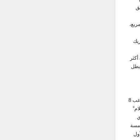
طق
 مساحة أكثر من 7.2 ملايين متر مربع،
ريك
أكثر
حديد بطل
وفي “THE VENEU” إحدى المناطق الجديدة التي تنضم إلى موسم الرياض، بيّن معاليه أن المنطقة التي بنيت في 50 يوماً تستوعب 8
سلام”
سم” الذي
JOY AWAR” في نسخته الخامسة
أول