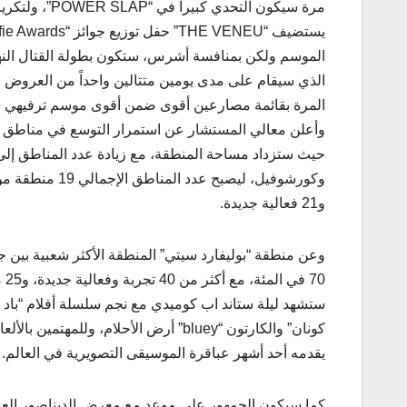
مرة سيكون ال
الذي سيقام على مدى يومين متتالين واحداً من العروض ال
المرة بقائمة مصارعين أقوى ضمن أقوى موسم ترفيهي ش
وأعلن معالي المستشار عن استمرار التوسع في مناطق وم
و21 فعالية جديدة.
وعن منطقة “بوليفارد سيتي” المنطقة الأكثر شعبية بين ج
ستشهد ليلة ستاند اب كوميدي مع نجم سلسلة أفلام “باد 
يقدمه أحد أشهر عباقرة الموسيقى التصويرية في العالم.
كما سيكون الجمهور على موعد مع معرض الديناصور العملاق “أول