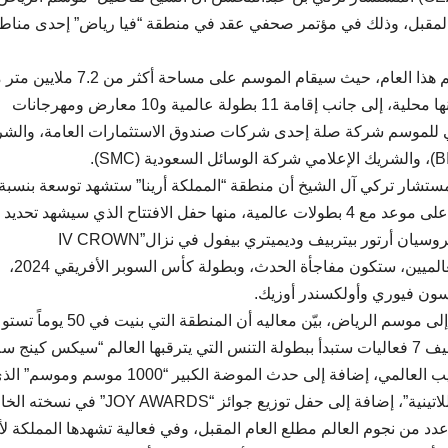
ياته في الـ 12 من شهر أكتوبر المقبل، وذلك في مؤتمر صحفي عقد في منطقة “فيا رياض” إحدى منا
وأعلن آل الشيخ عن 14 منطقة ترفيهية سيشهدها الموسم هذا العام، حيث سيقام الموسم على
تم فيها إبرام 4200 عقد مع 2100 شركة، 95 في المئة منها محلية، إلى جانب إقامة 11 بطولة عالمية و10 معارض ومهرجانات
يجي للموسم شركة صلة إحدى شركات صندوق الاستثمارات العامة، والش
شار تركي آل الشيخ أن منطقة “المملكة أرينا” ستشهد توسعة بنسبة 
من 40 في المئة حيث ستحتضن أكثر من 27 ألف متفرج على موعد مع 4 بطولات عالمية، منها حفل الافتتاح الذي سيشهد ت
العالم لوزن الخفيف الثقيل في الملاكمة، عندما يتواجه الروسيان أرتور بيتربيف وديميتري بيفول في نزال”IV CROWN
SHOWDOWN” الحاسم، مع فقرة غنائية لأحد النجوم العالميين، ستكون مفاجأة الحدث، وبطولة كأس السوبر الأفريقي 2024،
ايسون فيوري وأولكسندر أوزيك.
آلاف شخص على مساحة نحو 10 آلاف متر مربع ستستضيف 7 فعاليات ستبدأ ببطولة التنس التي يترقبها العالم “سيكس كينج 
وستجمع أشهر وأهم 6 لاعبين في كرة المضرب في الترتيب العالمي، إضافة إلى حدث الموضة الكبير “1000 موسم ومو
يقام بالشراكة مع المصمم العالمي إيلي صعب، و”الليلة اللاتينية”، إضافة إلى حفل توزيع جوائز “DS
عدد من نجوم العالم مطلع العام المقبل، وفي فعالية تشهدها المملكة ل