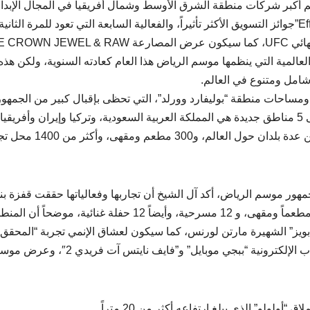
تحدي كبيراً في “POWER SLAP”، ولتكريم أكبر شركات منطقة الشرق الأوسط وشمال أفريقيا في المجال الإب
يستضيف “THE VENEU” حفل توزيع جوائز “Effie Awards”جوائز التسويق الأكثر تأثيراً، والفعالية السابعة التي تعود للمرة الثا
الموسم ولكن بمنافسة أشرس، ستكون بطولة القتال النهائي UFC، كما سيكون عرض المصارعة  & RAW
عالمية التي ينظمها موسم الرياض هذا العام كعادته السنوية، ولكن هذه
امل ومتنوع في العالم.
ساحات منطقة “بوليفارد وورلد”، التي تحظى بإقبال كبير من الجمهور
حيث ستزداد مساحة المنطقة، مع زيادة عدد المناطق إلى 5 مناطق جديدة هي المملكة العربية السعودية، وتركيا وإيران وأفريقيا
وكورشوفيل، ليصبح عدد المناطق الإجمالي 19 منطقة من عدة بلدان حول العا
مهور موسم الرياض، أكد آل الشيخ أن تجاربها وفعالياتها حققت قفزة ب
70 في المئة، مع أكثر من 40 تجربة وفعالية جديدة، و25 مطعماً ومقهى، و 12 مسرحية، وأيضاً 12 حفلة غنائية، موضحاً أ
بويز” الشهيرة مارتن لورنس، كما سيكون لعشاق الإنمي تجربة “المحقق
كونان” والكارتون “bluey” أرض الأحلام، وللمهتمين بالألعاب الإلكترونية “ببجي موبايل” و”فايف نايتس
ولو” الذي يبلغ ارتفاعه أكثر من 20 متراً.