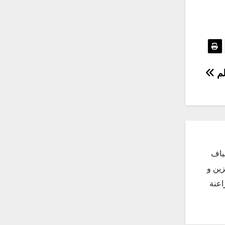
لم
ياف
زين و
اعنة