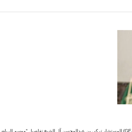
كشف معالي رئيس مجلس إدارة الهيئة العامة للترفيه (GEA) المستشار تركي بن عبدالمحسن آل الشيخ تفاصيل “موسم الرياض