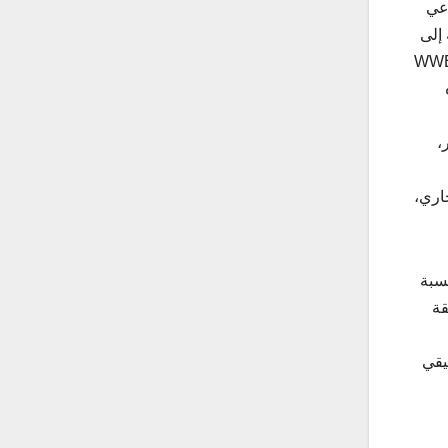
داعي
نية إلى
WWE CROWN JEWEL
،
لم، و300 مطعم ومقهى، وأكثر من 1400 محل تجاري،
نسبة
ن المنطقة
 آت فريدي 2″، وعرض موسيقي