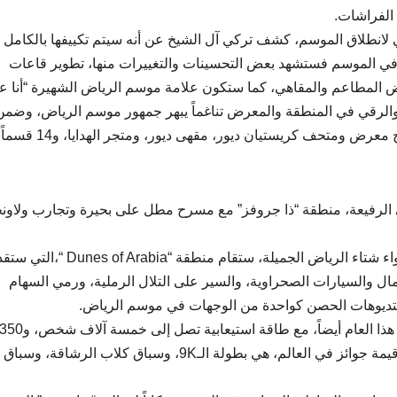
 لانطلاق الموسم، كشف تركي آل الشيخ عن أنه سيتم تكييفها بالكامل 
م، أما في الموسم فستشهد بعض التحسينات والتغييرات منها، تطوير قاعات
بعض المطاعم والمقاهي، كما ستكون علامة موسم الرياض الشهيرة “أنا عر
الرقي في المنطقة والمعرض تناغماً يبهر جمهور موسم الرياض، وضمن
مفاجآت الموسم كذلك، أعلن معالي المستشار عن افتتاح معرض ومتحف كريستيان ديور، مقهى ديور، ومتجر الهدايا، و14 قسماً
 الرفيعة، منطقة “ذا جروفز” مع مسرح مطل على بحيرة وتجارب ولاون
وفي منطقة ستحظى بهواة عشاق رمال الصحراء في أجواء شتاء الرياض الجميلة، ستقام منطقة “s of Arabia
ال والسيارات الصحراوية، والسير على التلال الرملية، ورمي السهام
ستديوهات الحصن كواحدة من الوجهات في موسم الرياض.
من جميع أنحاء العالم، يشاركون في 5 بطولات مع أعلى قيمة جوائز في العالم، هي بطولة الـ9K، وسباق كلاب ال