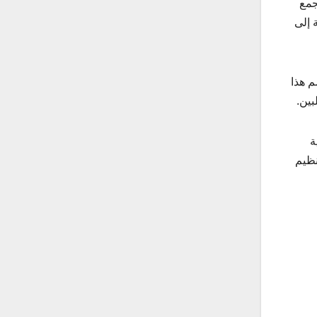
جمع
 إلى
م هذا
ة
نظيم