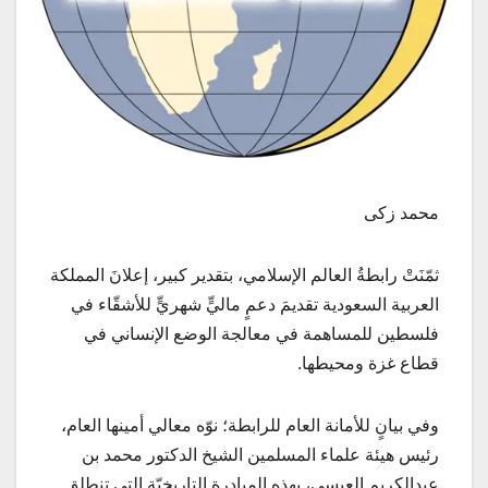
محمد زكى
ثمّنَتْ رابطةُ العالم الإسلامي، بتقدير كبير، إعلانَ المملكة
العربية السعودية تقديمَ دعمٍ ماليٍّ شهريٍّ للأشقّاء في
فلسطين للمساهمة في معالجة الوضع الإنساني في
قطاع غزة ومحيطها.
وفي بيانٍ للأمانة العام للرابطة؛ نوّه معالي أمينها العام،
رئيس هيئة علماء المسلمين الشيخ الدكتور محمد بن
عبدالكريم العيسى، بهذه المبادرة التاريخيّة التي تنطلق