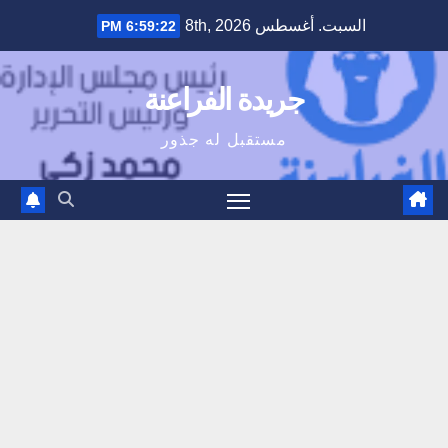
Ski
السبت. أغسطس 8th, 2026
6:59:23 PM
t
conten
جريدة الفراعنة
مستقبل له جذور