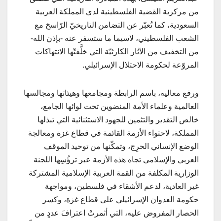
من مركزية القضية الفلسطينية لدى المملكة العربية
السعودية، كما تُعبّر عن التضامن التاريخيّ الرّاسخ مع
الشعب الفلسطيني، لاسيما ما ستسفر عنه -بإذن الله-
من التخفيف من الآثار الكارثيّة التي خلَّفتْها الانتهاكات
المروّعة لحكومة الاحتلال الإسرائيلي.
ورفع معاليه، باسم الرابطة ومجامعها وهيئاتها ومجالسها
العالمية وعلماء الأمة المنضوين تحت لوائها الجامع،
خالص التقدير والتثمين للجهود الاستثنائية التي تبذلها
المملكة، لاحتواء الأزمة القائمة في قطاع غزة ومعالجة
الوضع الإنساني الحرِج، وتمكّنها من توحيد الموقف
العربي والإسلامي تجاه هذه الأزمة عبر ترؤُسِها اللجنة
الوزارية المكلفة من القمة العربية الإسلامية المشتركة
غير العادية، لدعم الأشقاء في فلسطين، ومواجهة
حكومة العدوان الإسرائيلي على قطاع غزة، وكسر
الحصار المفروض عليه، التي أثمرتْ اعترافَ عددٍ من