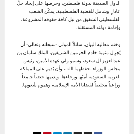
الدول الصديقة بدولة فلسطين، وحرصها على إيجاد حلٍّ
عادلٍ وشامل للقضية الفلسطينية، يمكّن الشعب
الفلسطيني الشقيق من نيل كافة حقوقه المشروعة،
وإقامة دولته المستقلة.
وختم معاليه البيان، سائلاً المولى -سبحانه وتعالى- أن
يُجزِل مثوبةَ خادم الحرمين الشريفين، الملك سلمان بن
عبدالعزيز آل سعود، وسمو ولي عهده الأمين، رئيس
مجلس الوزراء -حفظهما الله-، وأن يُديم على المملكة
العربية السعودية أمنَها ورخاءها، ويديمها حضناً جامعاً
وراعياً مخلصاً لقضايا الأمة الإسلامية وهموم شُعوبِها.