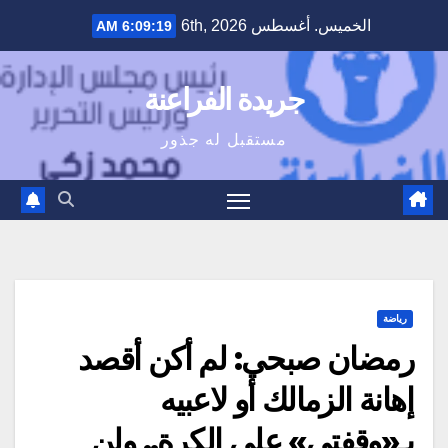
Ski
الخميس. أغسطس 6th, 2026
6:09:20 AM
t
conten
جريدة الفراعنة
مستقبل له جذور
رياضة
رمضان صبحي: لم أكن أقصد
إهانة الزمالك أو لاعبيه
بـ«وقفتي» على الكرة.. ولن