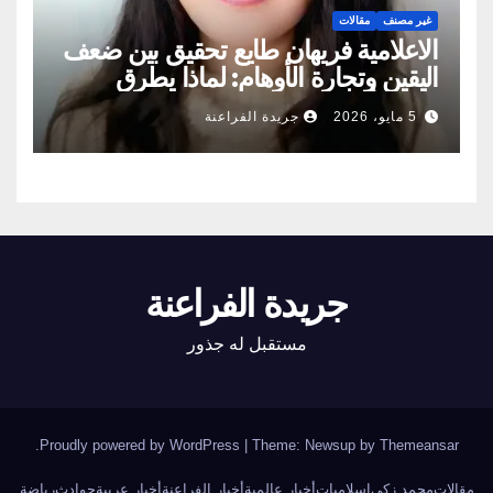
غير مصنف
مقالات
الاعلامية فريهان طايع تحقيق بين ضعف
اليقين وتجارة الأوهام: لماذا يطرق
الناس أبواب المشعوذين
5 مايو، 2026
جريدة الفراعنة
جريدة الفراعنة
مستقبل له جذور
.
Proudly powered by WordPress
|
Theme: Newsup by
Themeansar
مقالات
محمد زكي
اسلاميات
أخبار عالمية
أخبار الفراعنة
أخبار عربية
حوادث
رياضة