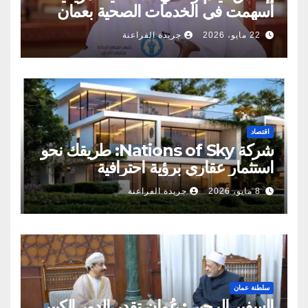
أسهمت في الخدمات الصحية بعمان
22 مايو، 2026
جريدة الفراعنة
اقتصاد
شركة Nations of Sky: طريقك نحو
استثمار عقاري برؤية احترافية
8 مايو، 2026
جريدة الفراعنة
سلطنة عمان
السفير الرحبي: عُمان تقدر الدور الكبير