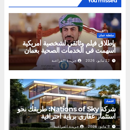
You missed
سلطنة عمان
بإطلاق فيلم وثائقي لشخصية أمريكية
أسهمت في الخدمات الصحية بعمان
22 مايو، 2026
جريدة الفراعنة
اقتصاد
شركة Nations of Sky: طريقك نحو
استثمار عقاري برؤية احترافية
8 مايو، 2026
جريدة الفراعنة