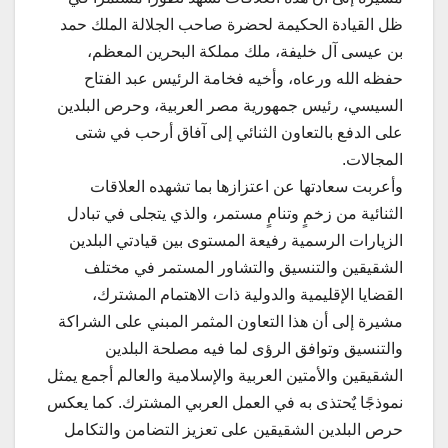
ظل القيادة الحكيمة لحضرة صاحب الجلالة الملك حمد
بن عيسى آل خليفة، ملك مملكة البحرين المعظم،
حفظه الله ورعاه، وأخيه فخامة الرئيس عبد الفتاح
السيسي، رئيس جمهورية مصر العربية، وحرص البلدين
على الدفع بالتعاون الثنائي إلى آفاق أرحب في شتى
المجالات.
وأعربت سعادتها عن اعتزازها بما تشهده العلاقات
الثنائية من زخمٍ وتنامٍ مستمر، والذي يتجلى في تبادل
الزيارات الرسمية رفيعة المستوى بين قيادتي البلدين
الشقيقين والتنسيق والتشاور المستمر في مختلف
القضايا الإقليمية والدولية ذات الاهتمام المشترك،
مشيرة إلى أن هذا التعاون المثمر المبني على الشراكة
والتنسيق وتوافق الرؤى لما فيه مصلحة البلدين
الشقيقين والأمتين العربية والإسلامية والعالم أجمع يمثل
نموذجًا يٌحتذى به في العمل العربي المشترك. كما يعكس
حرص البلدين الشقيقين على تعزيز التضامن والتكامل