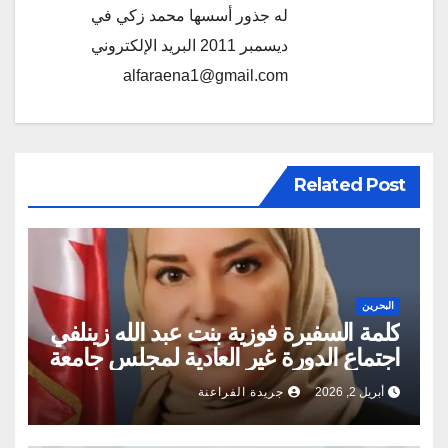
له جذور أسسها محمد زكي في
ديسمبر 2011 البريد الإلكتروني
alfaraena1@gmail.com
Related Post
البحرين
كلمة السفيرة فوزية بنت عبد الله زينلفي
اجتماع الدورة غير العادية لمجلس جامعة
الدول العربية
أبريل 2, 2026
جريدة الفراعنة