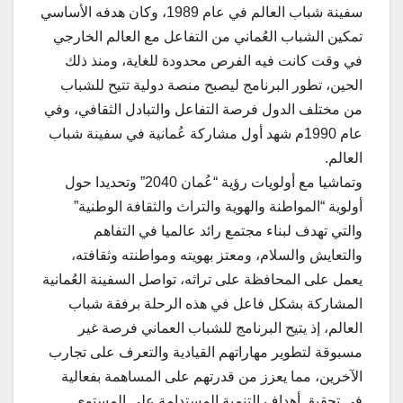
سفينة شباب العالم في عام 1989، وكان هدفه الأساسي
تمكين الشباب العُماني من التفاعل مع العالم الخارجي
في وقت كانت فيه الفرص محدودة للغاية، ومنذ ذلك
الحين، تطور البرنامج ليصبح منصة دولية تتيح للشباب
من مختلف الدول فرصة التفاعل والتبادل الثقافي، وفي
عام 1990م شهد أول مشاركة عُمانية في سفينة شباب
العالم.
وتماشيا مع أولويات رؤية “عُمان 2040” وتحديدا حول
أولوية “المواطنة والهوية والتراث والثقافة الوطنية”
والتي تهدف لبناء مجتمع رائد عالميا في التفاهم
والتعايش والسلام، ومعتز بهويته ومواطنته وثقافته،
يعمل على المحافظة على تراثه، تواصل السفينة العُمانية
المشاركة بشكل فاعل في هذه الرحلة برفقة شباب
العالم، إذ يتيح البرنامج للشباب العماني فرصة غير
مسبوقة لتطوير مهاراتهم القيادية والتعرف على تجارب
الآخرين، مما يعزز من قدرتهم على المساهمة بفعالية
في تحقيق أهداف التنمية المستدامة على المستوى