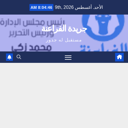
Ski
الأحد. أغسطس 9th, 2026
8:04:47 AM
t
conten
جريدة الفراعنة
مستقبل له جذور