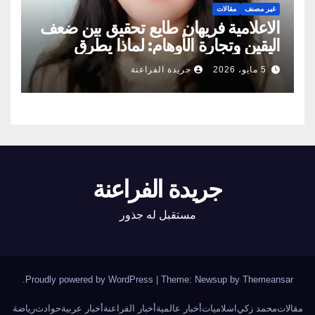
غير مصنف
مقالات
الاعلامية فريهان طايع تحقيق بين ضعف
اليقين وتجارة الأوهام: لماذا يطرق
الناس أبواب المشعوذين
5 مايو، 2026
جريدة الفراعنة
جريدة الفراعنة
مستقبل له جذور
.
Proudly powered by WordPress
|
Theme: Newsup by
Themeansar
مقالات
محمد زكي
اسلاميات
أخبار عالمية
أخبار الفراعنة
أخبار عربية
حوادث
رياضة