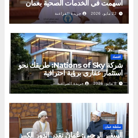
أسهمت في الخدمات الصحية بعمان
22 مايو، 2026
جريدة الفراعنة
اقتصاد
شركة Nations of Sky: طريقك نحو
استثمار عقاري برؤية احترافية
8 مايو، 2026
جريدة الفراعنة
سلطنة عمان
السفير الرحبي: عُمان تقدر الدور الكبير