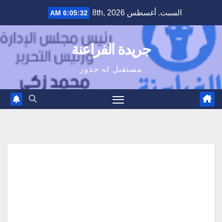
Ski
السبت. أغسطس 8th, 2026
6:05:32 AM
t
conten
جريدة الفراعنة
مستقبل له جذور