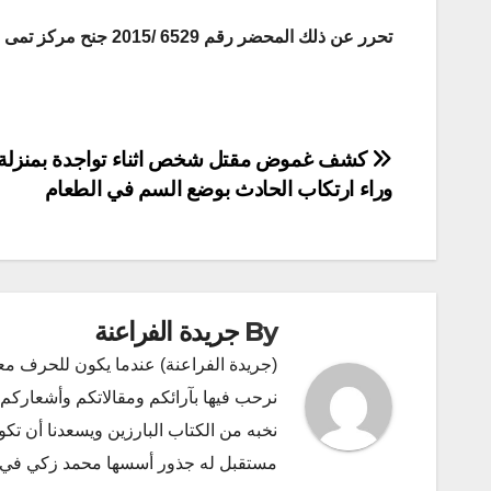
تحرر عن ذلك المحضر رقم 6529 /2015 جنح مركز تمى الأمديد ، جارٍ العرض على النيابة
تصفّح
كشف غموض مقتل شخص اثناء تواجدة بمنزلة :
وراء ارتكاب الحادث بوضع السم في الطعام
المقالات
By
جريدة الفراعنة
(جريدة الفراعنة) عندما يكون للحرف مع
نرحب فيها بآرائكم ومقالاتكم وأشعاركم و
نخبه من الكتاب البارزين ويسعدنا أن ت
مستقبل له جذور أسسها محمد زكي في ديسمبر 2011 البريد الإلكتروني l.com