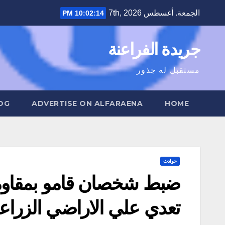
Ski
الجمعة. أغسطس 7th, 2026
10:02:16 PM
t
conten
جريدة الفراعنة
مستقبل له جذور
OG
ADVERTISE ON ALFARAENA
HOME
حوادث
تعدي علي الاراضي الزراعية