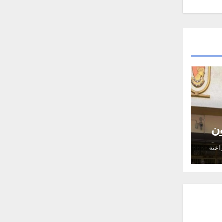
25 مليون
اعنة