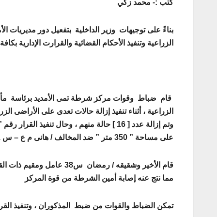
كتب :- محمد زكي
بناءً على توجيهات وزير الداخلية بتفعيل دور مديريات ال
الزراعية وتنفيذ الأحكام القضائية والقرارت الإدارية بكافة
قام ضباط وقوات مركز شرطة تمى الأمديد برئاسة مأمور 
الزراعية ، أثناء تنفيذ إزالة حالات تعدى على الأراضى الزرا
وتم إزالة عدد [ 16 ] حالة منهم ، وحال تنفيذ القرار رقم ” 162 /2011 ” بإزالة سور بالبلوك الأبيض
على مساحة ” 350 متر ” ضد المخالف / هانى م ع – س 51 عامل ومقيم
قام الأخير وشقيقه / رمضان س38 عامل ومقيم ذات القرية ، بإلقاء الحجارة تجاه القوات
مما نتج عنه إصابة أمين الشرطة من قوة المركز
تمكن الضباط والقوات من ضبط المذكوران ، وتنفيذ القر