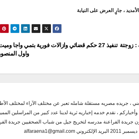
 زوجتة
تنفيذ 27 حكم قضائي وازالات فورية بتمي واجا ومي
واول المنصو
ني ، جريده مصريه مستقلة شامله تعبر عن مختلف الآراء لمختلف الأط
أخباركم ، نقدم خدمه إخباريه ثرية لدينا عدد كبير من المراسلين الممي
كون جريدة الفراعنة مدرسه لتخريج جيل من شباب الصحفيين جريدة الفر
alfaraena1@gmai