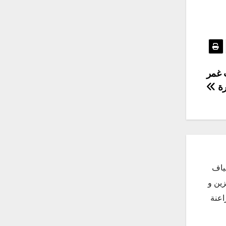
ت غمر
رة
ياف
زين و
اعنة