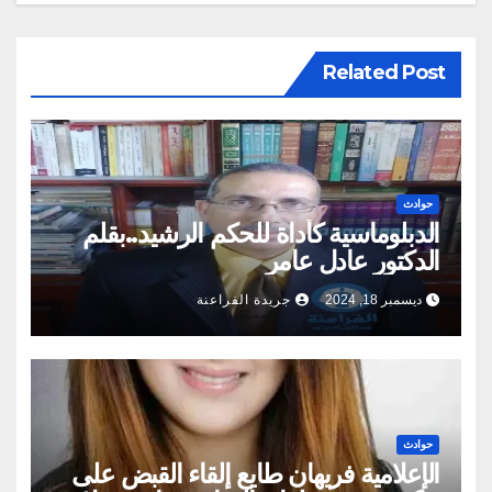
Related Post
حوادث
الدبلوماسية كأداة للحكم الرشيد..بقلم
الدكتور عادل عامر
ديسمبر 18, 2024
جريدة الفراعنة
حوادث
الإعلامية فريهان طايع إلقاء القبض على