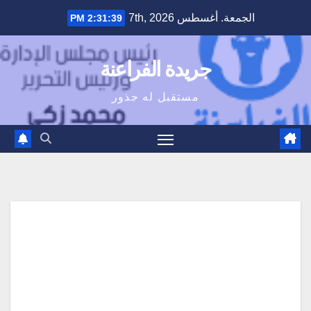
Ski
الجمعة. أغسطس 7th, 2026
2:31:40 PM
t
conten
جريدة الفراعنة
مستقبل له جذور