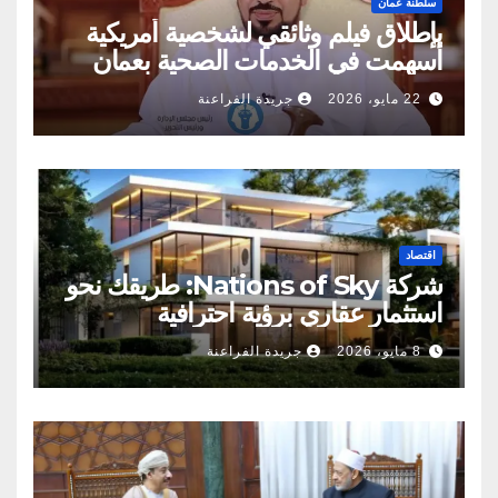
سلطنة عمان
بإطلاق فيلم وثائقي لشخصية أمريكية
أسهمت في الخدمات الصحية بعمان
22 مايو، 2026
جريدة الفراعنة
اقتصاد
شركة Nations of Sky: طريقك نحو
استثمار عقاري برؤية احترافية
8 مايو، 2026
جريدة الفراعنة