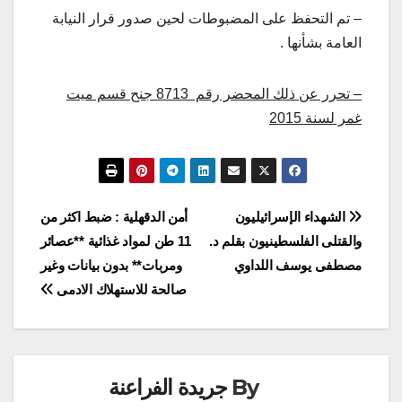
– تم التحفظ على المضبوطات لحين صدور قرار النيابة
العامة بشأنها .
– تحرر عن ذلك المحضر رقم 8713 جنح قسم ميت
غمر لسنة 2015
تصفّح
الشهداء الإسرائيليون
أمن الدقهلية : ضبط اكثر من
والقتلى الفلسطينيون بقلم د.
11 طن لمواد غذائية **عصائر
المقالات
مصطفى يوسف اللداوي
ومربات** بدون بيانات وغير
صالحة للاستهلاك الادمى
By
جريدة الفراعنة