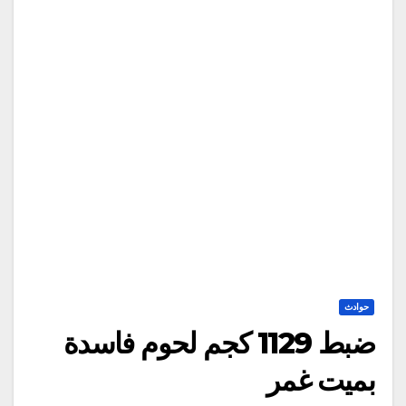
حوادث
ضبط 1129 كجم لحوم فاسدة
بميت غمر