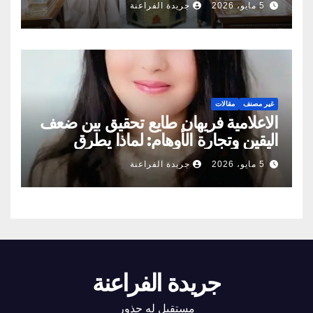
5 مايو، 2026
جريدة الفراعنة
غير مصنف
مقالات
الاعلامية فريهان طايع تحقيق بين ضعف
اليقين وتجارة الأوهام: لماذا يطرق
الناس أبواب المشعوذين
5 مايو، 2026
جريدة الفراعنة
جريدة الفراعنة
مستقبل له جذور