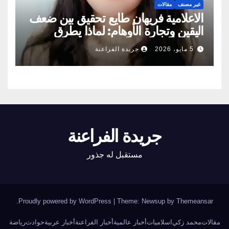
غير مصنف
مقالات
الاعلامية فريهان طايع تحقيق بين ضعف
اليقين وتجارة الأوهام: لماذا يطرق
الناس أبواب المشعوذين
5 مايو، 2026
جريدة الفراعنة
جريدة الفراعنة
مستقبل له جذور
.
Proudly powered by WordPress
|
Theme: Newsup by
Themeansar
مقالات
محمد زكي
اسلاميات
أخبار عالمية
أخبار الفراعنة
أخبار عربية
حوادث
رياضة