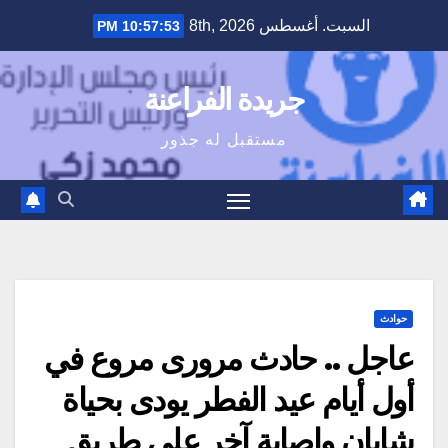
Ski
السبت. أغسطس 8th, 2026
10:57:54 PM
t
conten
جريدة الفراعنة
مستقبل له جذور
حوادث
عاجل .. حادث مرورى مروع في
أول أيام عيد الفطر يودى بحياة
شابان وإصابة آخر على طريق