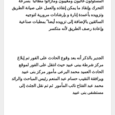
المسئولون غائبون ومغيبون ومازالوا مطالبا ً بسرعة
التحرك وإنقاذ ما يمكن إنقاذه والعمل على صيانة الطريق
وتزويده بأعمدة إنارة و بإرشادات مرورية لتوجيه
السائقين بالإضافة إلى تزويده أيضا ً بمطبات صناعية
وإعادة رصف الطريق لأنه متكسر
الجدير بالذكر أنه بعد وقوع الحادث على الفور تم إبلاغ
مركز شرطة ببنى عبيد حيث انتقل على الفور لموقع
الحادث العميد محمد البرعى مأمور مركز بنى عبيد
ويرافقة النقيب حسام عبد المنعم رئيس المباحث والرائد
محمد عبد الفتاح نائب المأمور ثم تم نقل الجثث إلى
مستشفى بنى عبيد