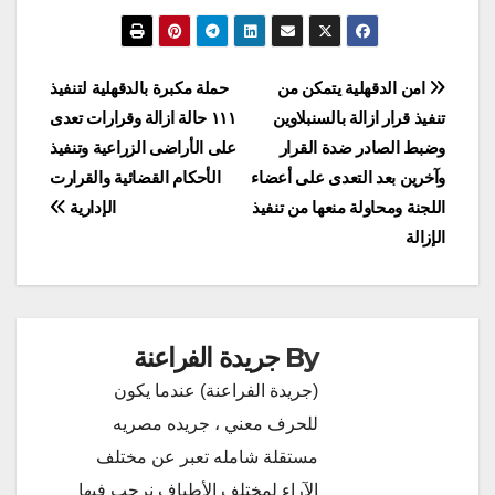
تصفّح
امن الدقهلية يتمكن من
حملة مكبرة بالدقهلية لتنفيذ
تنفيذ قرار ازالة بالسنبلاوين
١١١ حالة ازالة وقرارات تعدى
المقالات
وضبط الصادر ضدة القرار
على الأراضى الزراعية وتنفيذ
وآخرين بعد التعدى على أعضاء
الأحكام القضائية والقرارت
اللجنة ومحاولة منعها من تنفيذ
الإدارية
الإزالة
By
جريدة الفراعنة
(جريدة الفراعنة) عندما يكون
للحرف معني ، جريده مصريه
مستقلة شامله تعبر عن مختلف
الآراء لمختلف الأطياف نرحب فيها