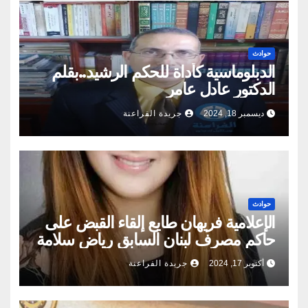
حوادث
الدبلوماسية كأداة للحكم الرشيد..بقلم
الدكتور عادل عامر
ديسمبر 18, 2024
جريدة الفراعنة
حوادث
الإعلامية فريهان طايع إلقاء القبض على
حاكم مصرف لبنان السابق رياض سلامة
أكتوبر 17, 2024
جريدة الفراعنة